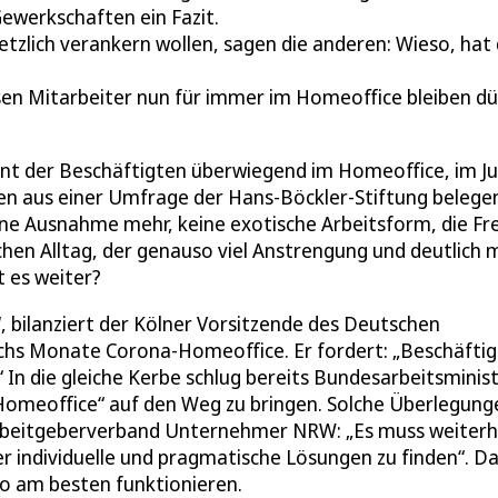
werkschaften ein Fazit.
tzlich verankern wollen, sagen die anderen: Wieso, hat
en Mitarbeiter nun für immer im Homeoffice bleiben dü
nt der Beschäftigten überwiegend im Homeoffice, im Jul
len aus einer Umfrage der Hans-Böckler-Stiftung belege
ine Ausnahme mehr, keine exotische Arbeitsform, die Fre
chen Alltag, der genauso viel Anstrengung und deutlich 
t es weiter?
“, bilanziert der Kölner Vorsitzende des Deutschen
chs Monate Corona-Homeoffice. Er fordert: „Beschäftig
“ In die gleiche Kerbe schlug bereits Bundesarbeitsminis
f Homeoffice“ auf den Weg zu bringen. Solche Überlegung
Arbeitgeberverband Unternehmer NRW: „Es muss weiterh
r individuelle und pragmatische Lösungen zu finden“. D
so am besten funktionieren.