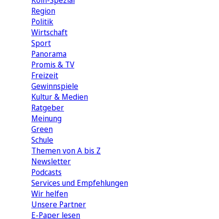
Köln-Spezial
Region
Politik
Wirtschaft
Sport
Panorama
Promis & TV
Freizeit
Gewinnspiele
Kultur & Medien
Ratgeber
Meinung
Green
Schule
Themen von A bis Z
Newsletter
Podcasts
Services und Empfehlungen
Wir helfen
Unsere Partner
E-Paper lesen