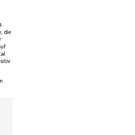
9.
, die
r
auf
tal
sitiv
en