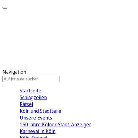
Mein KStA
Meine Artikel
Meine Region
Meine Newsletter
Mein KStA PLUS
Mein E-Paper
Navigation
Startseite
Schlagzeilen
Rätsel
Köln und Stadtteile
Unsere Events
150 Jahre Kölner Stadt-Anzeiger
Karneval in Köln