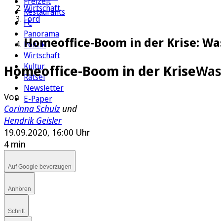
Freizeit
Wirtschaft
Restaurants
Ford
FC
Panorama
Homeoffice-Boom in der Krise: Wa
Politik
Wirtschaft
Kultur
Homeoffice-Boom in der Krise
Was
Rätsel
Newsletter
Von
E-Paper
Corinna Schulz
und
Hendrik Geisler
19.09.2020, 16:00 Uhr
4 min
Auf Google bevorzugen
Anhören
Schrift