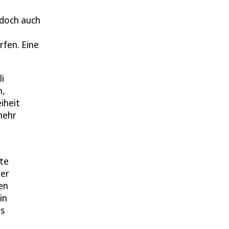
 doch auch
rfen. Eine
i
n,
iheit
mehr
te
ter
en
in
as