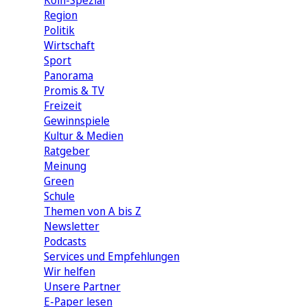
Köln-Spezial
Region
Politik
Wirtschaft
Sport
Panorama
Promis & TV
Freizeit
Gewinnspiele
Kultur & Medien
Ratgeber
Meinung
Green
Schule
Themen von A bis Z
Newsletter
Podcasts
Services und Empfehlungen
Wir helfen
Unsere Partner
E-Paper lesen