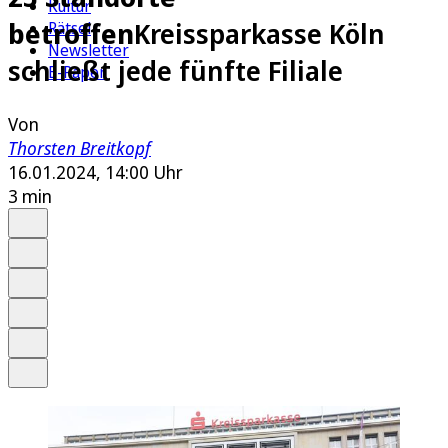
Kultur
betroffen
Kreissparkasse Köln
Rätsel
Newsletter
schließt jede fünfte Filiale
E-Paper
Von
Thorsten Breitkopf
16.01.2024, 14:00 Uhr
3 min
Auf Google bevorzugen
Anhören
Schrift
Merken
Drucken
Teilen