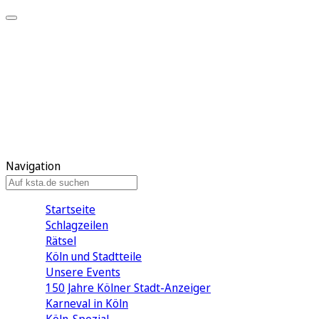
Mein KStA
Meine Artikel
Meine Region
Meine Newsletter
Mein KStA PLUS
Mein E-Paper
Navigation
Startseite
Schlagzeilen
Rätsel
Köln und Stadtteile
Unsere Events
150 Jahre Kölner Stadt-Anzeiger
Karneval in Köln