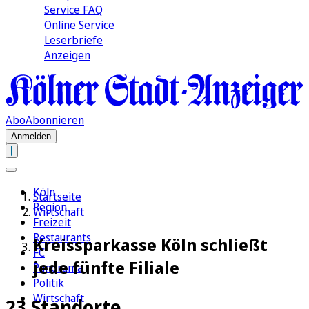
Service FAQ
Online Service
Leserbriefe
Anzeigen
Abo
Abonnieren
Anmelden
Köln
Startseite
Region
Wirtschaft
Freizeit
Restaurants
Kreissparkasse Köln schließt
FC
jede fünfte Filiale
Panorama
Politik
Wirtschaft
23 Standorte