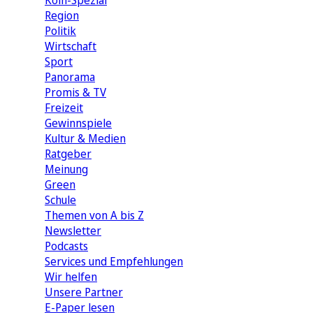
Köln-Spezial
Region
Politik
Wirtschaft
Sport
Panorama
Promis & TV
Freizeit
Gewinnspiele
Kultur & Medien
Ratgeber
Meinung
Green
Schule
Themen von A bis Z
Newsletter
Podcasts
Services und Empfehlungen
Wir helfen
Unsere Partner
E-Paper lesen