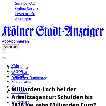
Service FAQ
Online Service
Leserbriefe
Anzeigen
Abo
Abonnieren
Anmelden
Köln
Startseite
Region
Wirtschaft
Freizeit
Deutscher Bundestag
Restaurants
FC
Milliarden-Loch bei der
Panorama
Arbeitsagentur: Schulden bis
Politik
Wirtschaft
2026 bei zehn Milliarden Euro?