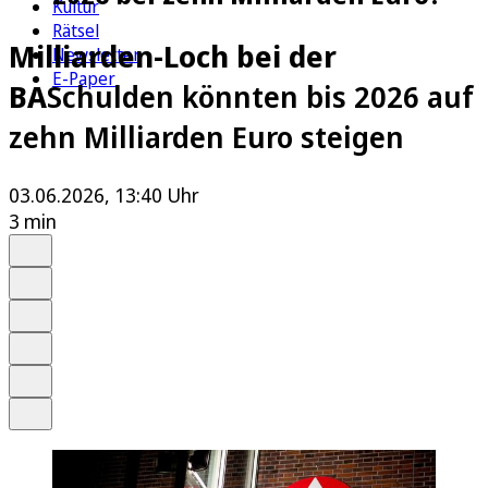
Kultur
Rätsel
Milliarden-Loch bei der
Newsletter
E-Paper
BA
Schulden könnten bis 2026 auf
zehn Milliarden Euro steigen
03.06.2026, 13:40 Uhr
3 min
Auf Google bevorzugen
Anhören
Schrift
Merken
Drucken
Teilen