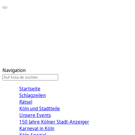
Mein KStA
Meine Artikel
Meine Region
Meine Newsletter
Mein KStA PLUS
Mein E-Paper
Navigation
Startseite
Schlagzeilen
Rätsel
Köln und Stadtteile
Unsere Events
150 Jahre Kölner Stadt-Anzeiger
Karneval in Köln