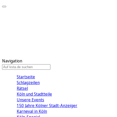
Mein KStA
Meine Artikel
Meine Region
Meine Newsletter
Mein KStA PLUS
Mein E-Paper
Navigation
Startseite
Schlagzeilen
Rätsel
Köln und Stadtteile
Unsere Events
150 Jahre Kölner Stadt-Anzeiger
Karneval in Köln