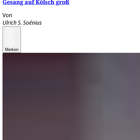
Gesang auf Kölsch groß
Von
Ulrich S. Soénius
Merken