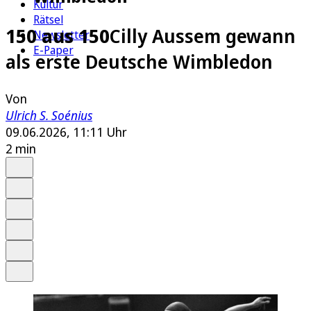
Kultur
Rätsel
150 aus 150
Cilly Aussem gewann
Newsletter
E-Paper
als erste Deutsche Wimbledon
Von
Ulrich S. Soénius
09.06.2026, 11:11 Uhr
2 min
Auf Google bevorzugen
Anhören
Schrift
Merken
Drucken
Teilen