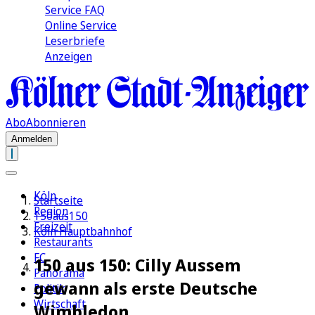
Service FAQ
Online Service
Leserbriefe
Anzeigen
Abo
Abonnieren
Anmelden
Köln
Startseite
Region
150aus150
Freizeit
Köln Hauptbahnhof
Restaurants
FC
150 aus 150: Cilly Aussem
Panorama
gewann als erste Deutsche
Politik
Wirtschaft
Wimbledon