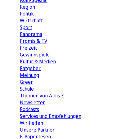
Köln-Spezial
Region
Politik
Wirtschaft
Sport
Panorama
Promis & TV
Freizeit
Gewinnspiele
Kultur & Medien
Ratgeber
Meinung
Green
Schule
Themen von A bis Z
Newsletter
Podcasts
Services und Empfehlungen
Wir helfen
Unsere Partner
E-Paper lesen