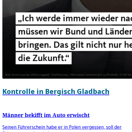
Kontrolle in Bergisch Gladbach
Männer bekifft im Auto erwischt
Seinen Führerschein habe er in Polen vergessen, soll der