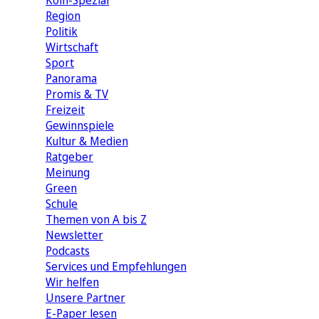
Köln-Spezial
Region
Politik
Wirtschaft
Sport
Panorama
Promis & TV
Freizeit
Gewinnspiele
Kultur & Medien
Ratgeber
Meinung
Green
Schule
Themen von A bis Z
Newsletter
Podcasts
Services und Empfehlungen
Wir helfen
Unsere Partner
E-Paper lesen