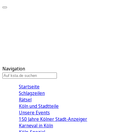
Mein KStA
Meine Artikel
Meine Region
Meine Newsletter
Mein KStA PLUS
Mein E-Paper
Navigation
Startseite
Schlagzeilen
Rätsel
Köln und Stadtteile
Unsere Events
150 Jahre Kölner Stadt-Anzeiger
Karneval in Köln