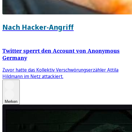
Nach Hacker-Angriff
Twitter sperrt den Account von Anonymous
Germany
Zuvor hatte das Kollektiv Verschwörungserzähler Attila
Hildmann im Netz attackiert.
Merken