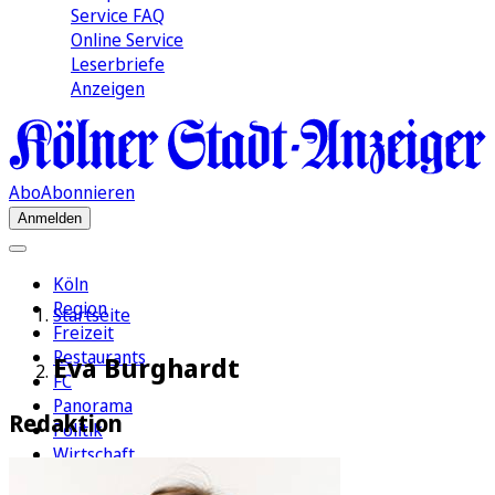
Service FAQ
Online Service
Leserbriefe
Anzeigen
Abo
Abonnieren
Anmelden
Köln
Region
Startseite
Freizeit
Restaurants
Eva Burghardt
FC
Panorama
Redaktion
Politik
Wirtschaft
Kultur