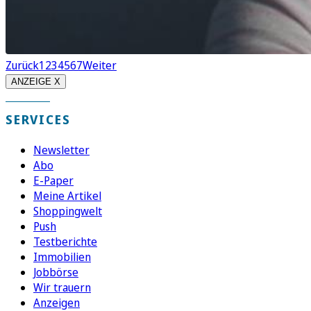
Zurück
1
2
3
4
5
6
7
Weiter
ANZEIGE X
SERVICES
Newsletter
Abo
E-Paper
Meine Artikel
Shoppingwelt
Push
Testberichte
Immobilien
Jobbörse
Wir trauern
Anzeigen