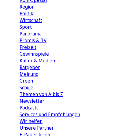
Köln-Spezial
Region
Politik
Wirtschaft
Sport
Panorama
Promis & TV
Freizeit
Gewinnspiele
Kultur & Medien
Ratgeber
Meinung
Green
Schule
Themen von A bis Z
Newsletter
Podcasts
Services und Empfehlungen
Wir helfen
Unsere Partner
E-Paper lesen