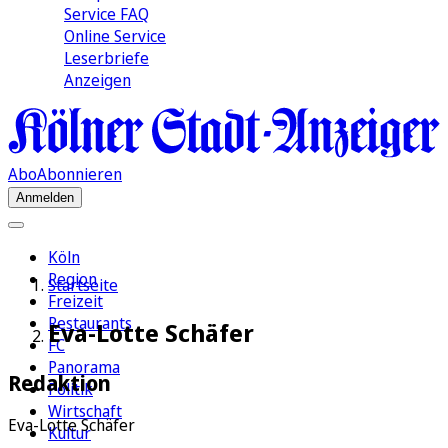
Service FAQ
Online Service
Leserbriefe
Anzeigen
Abo
Abonnieren
Anmelden
Köln
Region
Startseite
Freizeit
Restaurants
Eva-Lotte Schäfer
FC
Panorama
Redaktion
Politik
Wirtschaft
Eva-Lotte Schäfer
Kultur