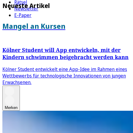
Rätsel
Neueste Artikel
Newsletter
E-Paper
Mangel an Kursen
Kölner Student will App entwickeln, mit der
Kindern schwimmen beigebracht werden kann
Kölner Student entwickelt eine App-Idee im Rahmen eines
Wettbewerbs für technologische Innovationen von jungen
Erwachsenen.
Merken