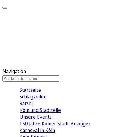
Mein KStA
Meine Artikel
Meine Region
Meine Newsletter
Mein KStA PLUS
Mein E-Paper
Navigation
Startseite
Schlagzeilen
Rätsel
Köln und Stadtteile
Unsere Events
150 Jahre Kölner Stadt-Anzeiger
Karneval in Köln