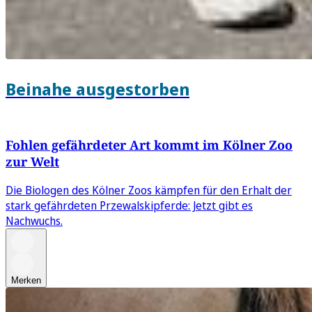
Beinahe ausgestorben
Fohlen gefährdeter Art kommt im Kölner Zoo
zur Welt
Die Biologen des Kölner Zoos kämpfen für den Erhalt der
stark gefährdeten Przewalskipferde: Jetzt gibt es
Nachwuchs.
Merken