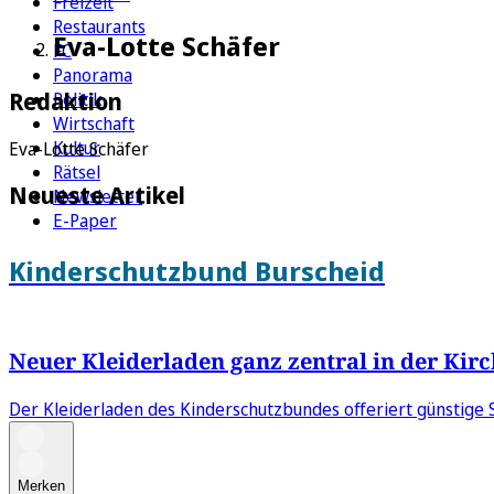
Freizeit
Restaurants
Eva-Lotte Schäfer
FC
Panorama
Redaktion
Politik
Wirtschaft
Kultur
Eva-Lotte Schäfer
Rätsel
Neueste Artikel
Newsletter
E-Paper
Kinderschutzbund Burscheid
Neuer Kleiderladen ganz zentral in der Kir
Der Kleiderladen des Kinderschutzbundes offeriert günstige 
Merken