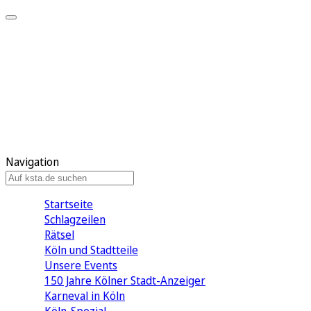
Mein KStA
Meine Artikel
Meine Region
Meine Newsletter
Mein KStA PLUS
Mein E-Paper
Navigation
Startseite
Schlagzeilen
Rätsel
Köln und Stadtteile
Unsere Events
150 Jahre Kölner Stadt-Anzeiger
Karneval in Köln