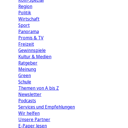
Köln-Spezial
Region
Politik
Wirtschaft
Sport
Panorama
Promis & TV
Freizeit
Gewinnspiele
Kultur & Medien
Ratgeber
Meinung
Green
Schule
Themen von A bis Z
Newsletter
Podcasts
Services und Empfehlungen
Wir helfen
Unsere Partner
E-Paper lesen