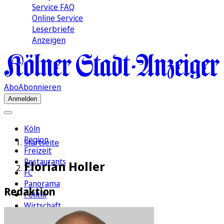
Service FAQ
Online Service
Leserbriefe
Anzeigen
Abo
Abonnieren
Anmelden
Köln
Region
Startseite
Freizeit
Restaurants
Florian Holler
FC
Panorama
Redaktion
Politik
Wirtschaft
Kultur