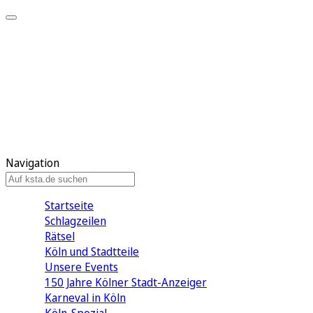
Mein KStA
Meine Artikel
Meine Region
Meine Newsletter
Mein KStA PLUS
Mein E-Paper
Navigation
Startseite
Schlagzeilen
Rätsel
Köln und Stadtteile
Unsere Events
150 Jahre Kölner Stadt-Anzeiger
Karneval in Köln