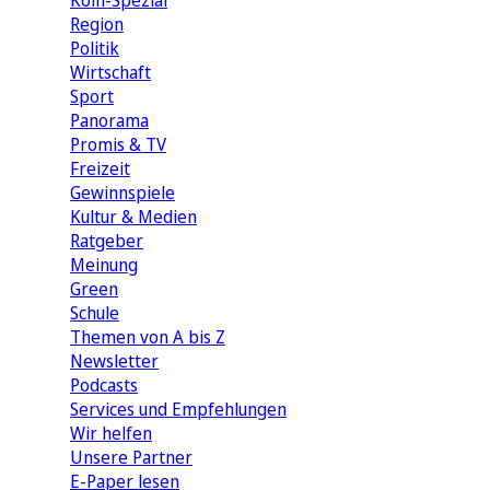
Köln-Spezial
Region
Politik
Wirtschaft
Sport
Panorama
Promis & TV
Freizeit
Gewinnspiele
Kultur & Medien
Ratgeber
Meinung
Green
Schule
Themen von A bis Z
Newsletter
Podcasts
Services und Empfehlungen
Wir helfen
Unsere Partner
E-Paper lesen