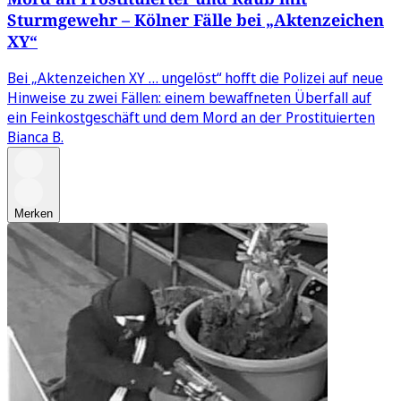
Sturmgewehr – Kölner Fälle bei „Aktenzeichen
XY“
Bei „Aktenzeichen XY … ungelöst“ hofft die Polizei auf neue
Hinweise zu zwei Fällen: einem bewaffneten Überfall auf
ein Feinkostgeschäft und dem Mord an der Prostituierten
Bianca B.
Merken