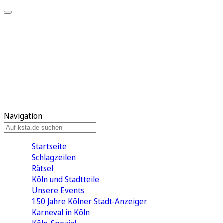
Mein KStA
Meine Artikel
Meine Region
Meine Newsletter
Mein KStA PLUS
Mein E-Paper
Navigation
Startseite
Schlagzeilen
Rätsel
Köln und Stadtteile
Unsere Events
150 Jahre Kölner Stadt-Anzeiger
Karneval in Köln