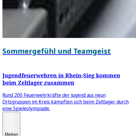
Sommergefühl und Teamgeist
Jugendfeuerwehren in Rhein-Sieg kommen
beim Zeltlager zusammen
Rund 200 Feuerwehrkräfte der Jugend aus neun
Ortsgruppen im Kreis kämpften sich beim Zeltlager durch
eine Spieleolympiade.
Merken