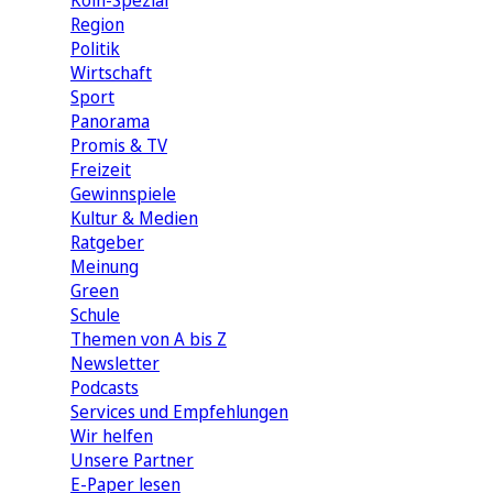
Köln-Spezial
Region
Politik
Wirtschaft
Sport
Panorama
Promis & TV
Freizeit
Gewinnspiele
Kultur & Medien
Ratgeber
Meinung
Green
Schule
Themen von A bis Z
Newsletter
Podcasts
Services und Empfehlungen
Wir helfen
Unsere Partner
E-Paper lesen