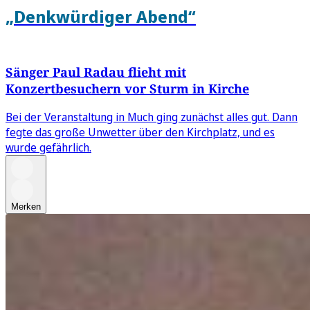
„Denkwürdiger Abend“
Sänger Paul Radau flieht mit
Konzertbesuchern vor Sturm in Kirche
Bei der Veranstaltung in Much ging zunächst alles gut. Dann
fegte das große Unwetter über den Kirchplatz, und es
wurde gefährlich.
Merken