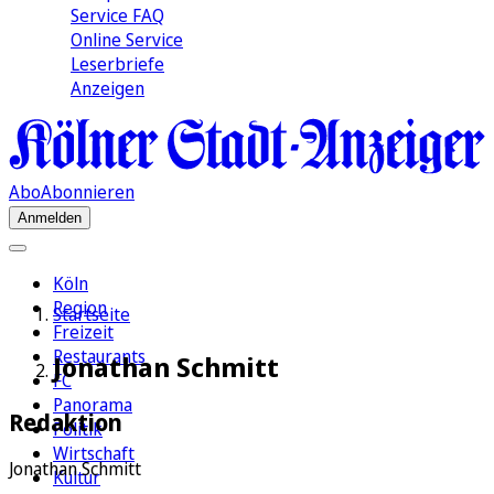
Service FAQ
Online Service
Leserbriefe
Anzeigen
Abo
Abonnieren
Anmelden
Köln
Region
Startseite
Freizeit
Restaurants
Jonathan Schmitt
FC
Panorama
Redaktion
Politik
Wirtschaft
Jonathan Schmitt
Kultur