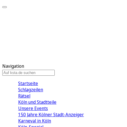
Mein KStA
Meine Artikel
Meine Region
Meine Newsletter
Mein KStA PLUS
Mein E-Paper
Navigation
Startseite
Schlagzeilen
Rätsel
Köln und Stadtteile
Unsere Events
150 Jahre Kölner Stadt-Anzeiger
Karneval in Köln