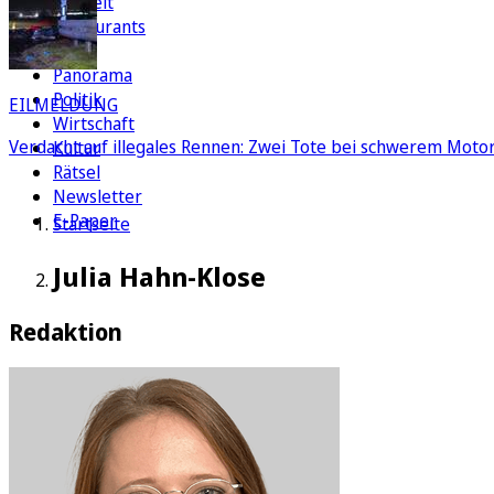
Freizeit
Restaurants
FC
Panorama
Politik
EILMELDUNG
Wirtschaft
Verdacht auf illegales Rennen: Zwei Tote bei schwerem Motorr
Kultur
Rätsel
Newsletter
E-Paper
Startseite
Julia Hahn-Klose
Redaktion