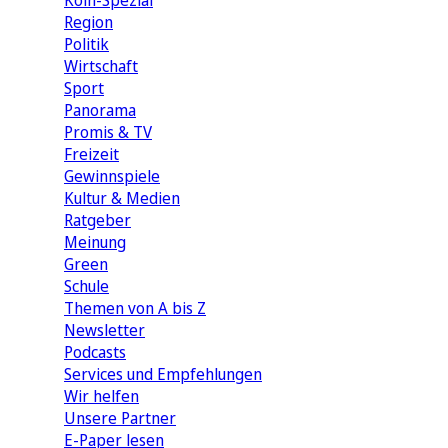
Köln-Spezial
Region
Politik
Wirtschaft
Sport
Panorama
Promis & TV
Freizeit
Gewinnspiele
Kultur & Medien
Ratgeber
Meinung
Green
Schule
Themen von A bis Z
Newsletter
Podcasts
Services und Empfehlungen
Wir helfen
Unsere Partner
E-Paper lesen