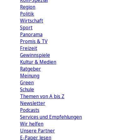
Köln-Spezial
Region
Politik
Wirtschaft
Sport
Panorama
Promis & TV
Freizeit
Gewinnspiele
Kultur & Medien
Ratgeber
Meinung
Green
Schule
Themen von A bis Z
Newsletter
Podcasts
Services und Empfehlungen
Wir helfen
Unsere Partner
E-Paper lesen