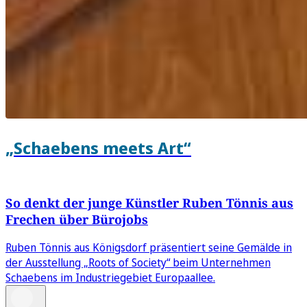
„Schaebens meets Art“
So denkt der junge Künstler Ruben Tönnis aus
Frechen über Bürojobs
Ruben Tönnis aus Königsdorf präsentiert seine Gemälde in
der Ausstellung „Roots of Society“ beim Unternehmen
Schaebens im Industriegebiet Europaallee.