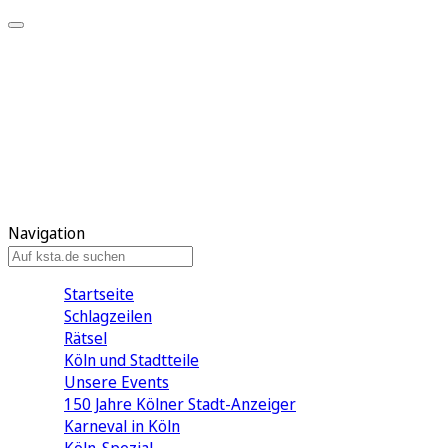
Mein KStA
Meine Artikel
Meine Region
Meine Newsletter
Mein KStA PLUS
Mein E-Paper
Navigation
Startseite
Schlagzeilen
Rätsel
Köln und Stadtteile
Unsere Events
150 Jahre Kölner Stadt-Anzeiger
Karneval in Köln