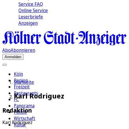
Service FAQ
Online Service
Leserbriefe
Anzeigen
Abo
Abonnieren
Anmelden
Köln
Region
Startseite
Freizeit
Restaurants
Karl Rodriguez
FC
Panorama
Redaktion
Politik
Wirtschaft
Karl Rodriguez
Kultur