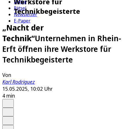
Werkstore für
Kultur
Rätsel
Technikbegeisterte
Newsletter
E-Paper
„Nacht der
Technik“
Unternehmen in Rhein-
Erft öffnen ihre Werkstore für
Technikbegeisterte
Von
Karl Rodriguez
15.05.2025, 10:02 Uhr
4 min
Auf Google bevorzugen
Anhören
Schrift
Merken