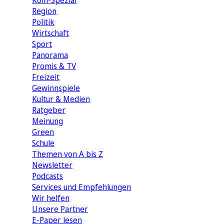
Köln-Spezial
Region
Politik
Wirtschaft
Sport
Panorama
Promis & TV
Freizeit
Gewinnspiele
Kultur & Medien
Ratgeber
Meinung
Green
Schule
Themen von A bis Z
Newsletter
Podcasts
Services und Empfehlungen
Wir helfen
Unsere Partner
E-Paper lesen