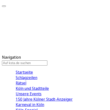
Mein KStA
Meine Artikel
Meine Region
Meine Newsletter
Mein KStA PLUS
Mein E-Paper
Navigation
Startseite
Schlagzeilen
Rätsel
Köln und Stadtteile
Unsere Events
150 Jahre Kölner Stadt-Anzeiger
Karneval in Köln