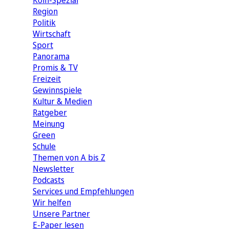
Köln-Spezial
Region
Politik
Wirtschaft
Sport
Panorama
Promis & TV
Freizeit
Gewinnspiele
Kultur & Medien
Ratgeber
Meinung
Green
Schule
Themen von A bis Z
Newsletter
Podcasts
Services und Empfehlungen
Wir helfen
Unsere Partner
E-Paper lesen