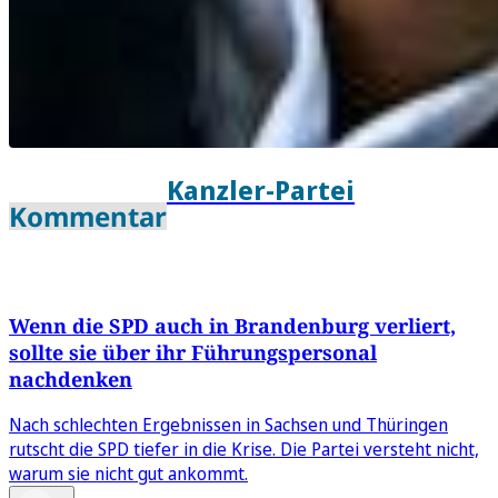
Kanzler-Partei
Kommentar
Wenn die SPD auch in Brandenburg verliert,
sollte sie über ihr Führungspersonal
nachdenken
Nach schlechten Ergebnissen in Sachsen und Thüringen
rutscht die SPD tiefer in die Krise. Die Partei versteht nicht,
warum sie nicht gut ankommt.