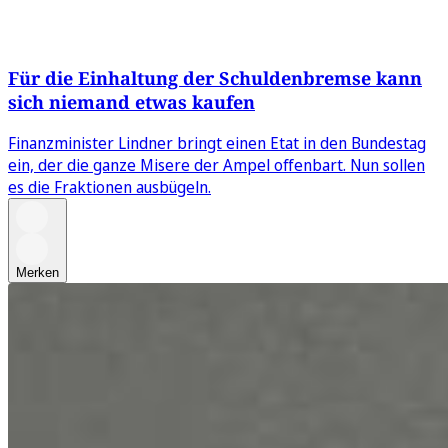
Für die Einhaltung der Schuldenbremse kann
sich niemand etwas kaufen
Finanzminister Lindner bringt einen Etat in den Bundestag
ein, der die ganze Misere der Ampel offenbart. Nun sollen
es die Fraktionen ausbügeln.
Merken