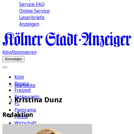
Service FAQ
Online Service
Leserbriefe
Anzeigen
Abo
Abonnieren
Anmelden
Köln
Region
Startseite
Freizeit
Restaurants
Kristina Dunz
FC
Panorama
Redaktion
Politik
Wirtschaft
Kultur