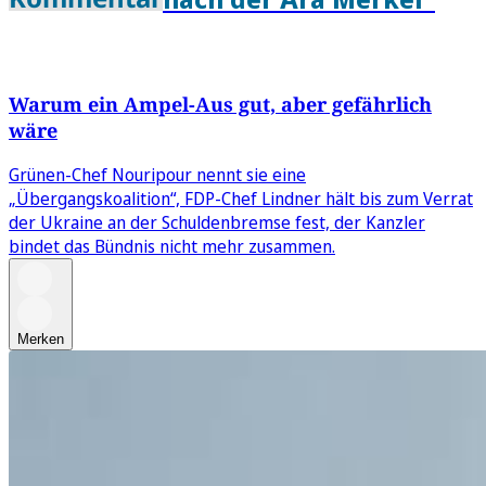
Warum ein Ampel-Aus gut, aber gefährlich
wäre
Grünen-Chef Nouripour nennt sie eine
„Übergangskoalition“, FDP-Chef Lindner hält bis zum Verrat
der Ukraine an der Schuldenbremse fest, der Kanzler
bindet das Bündnis nicht mehr zusammen.
Merken