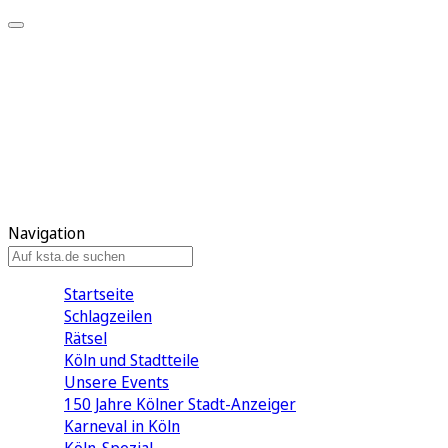
Mein KStA
Meine Artikel
Meine Region
Meine Newsletter
Mein KStA PLUS
Mein E-Paper
Navigation
Startseite
Schlagzeilen
Rätsel
Köln und Stadtteile
Unsere Events
150 Jahre Kölner Stadt-Anzeiger
Karneval in Köln