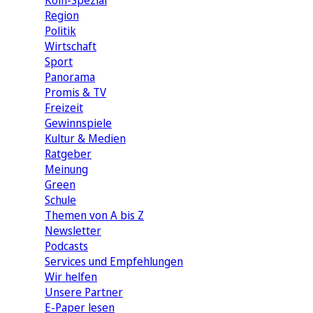
Köln-Spezial
Region
Politik
Wirtschaft
Sport
Panorama
Promis & TV
Freizeit
Gewinnspiele
Kultur & Medien
Ratgeber
Meinung
Green
Schule
Themen von A bis Z
Newsletter
Podcasts
Services und Empfehlungen
Wir helfen
Unsere Partner
E-Paper lesen