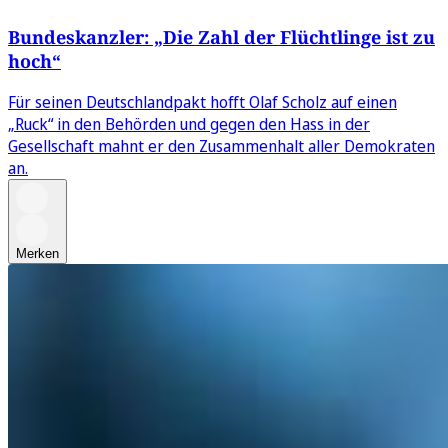
Bundeskanzler: „Die Zahl der Flüchtlinge ist zu
hoch“
Für seinen Deutschlandpakt hofft Olaf Scholz auf einen
„Ruck“ in den Behörden und gegen den Hass in der
Gesellschaft mahnt er den Zusammenhalt aller Demokraten
an.
Merken