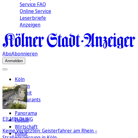
Service FAQ
Online Service
Leserbriefe
Anzeigen
Abo
Abonnieren
Anmelden
Köln
Region
Freizeit
Restaurants
FC
Panorama
EILMELDUNG
Politik
Wirtschaft
Keine Verletzten: Geisterfahrer am Rhein –
Kultur
Straßensperrung in Köln