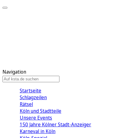
Mein KStA
Meine Artikel
Meine Region
Meine Newsletter
Mein KStA PLUS
Mein E-Paper
Navigation
Startseite
Schlagzeilen
Rätsel
Köln und Stadtteile
Unsere Events
150 Jahre Kölner Stadt-Anzeiger
Karneval in Köln