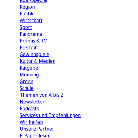
Köln-Spezial
Region
Politik
Wirtschaft
Sport
Panorama
Promis & TV
Freizeit
Gewinnspiele
Kultur & Medien
Ratgeber
Meinung
Green
Schule
Themen von A bis Z
Newsletter
Podcasts
Services und Empfehlungen
Wir helfen
Unsere Partner
E-Paper lesen