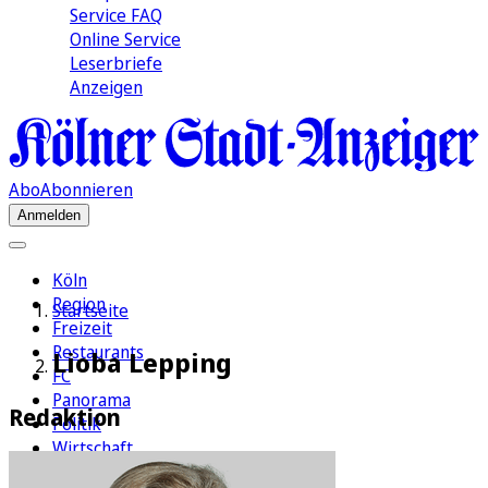
Service FAQ
Online Service
Leserbriefe
Anzeigen
Abo
Abonnieren
Anmelden
Köln
Region
Startseite
Freizeit
Restaurants
Lioba Lepping
FC
Panorama
Redaktion
Politik
Wirtschaft
Kultur