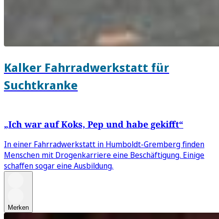
Kalker Fahrradwerkstatt für
Suchtkranke
„Ich war auf Koks, Pep und habe gekifft“
In einer Fahrradwerkstatt in Humboldt-Gremberg finden
Menschen mit Drogenkarriere eine Beschäftigung. Einige
schaffen sogar eine Ausbildung.
Merken