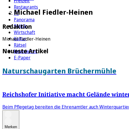
Freizeit
Restaurants
Michael Fiedler-Heinen
FC
Panorama
Redaktion
Politik
Wirtschaft
Kultur
Michael Fiedler-Heinen
Rätsel
Neueste Artikel
Newsletter
E-Paper
Naturschaugarten Brüchermühle
Reichshofer Initiative macht Gelände winte
Beim Pflegetag bereiten die Ehrenamtler auch Winterquartiere
Merken