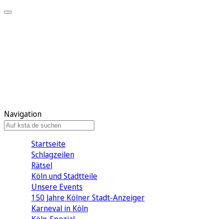
Mein KStA
Meine Artikel
Meine Region
Meine Newsletter
Mein KStA PLUS
Mein E-Paper
Navigation
Startseite
Schlagzeilen
Rätsel
Köln und Stadtteile
Unsere Events
150 Jahre Kölner Stadt-Anzeiger
Karneval in Köln