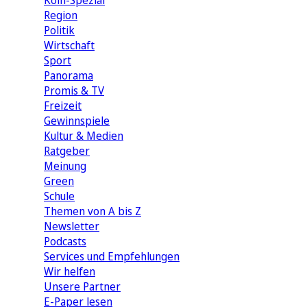
Köln-Spezial
Region
Politik
Wirtschaft
Sport
Panorama
Promis & TV
Freizeit
Gewinnspiele
Kultur & Medien
Ratgeber
Meinung
Green
Schule
Themen von A bis Z
Newsletter
Podcasts
Services und Empfehlungen
Wir helfen
Unsere Partner
E-Paper lesen