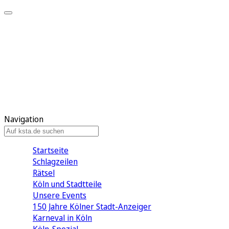
Mein KStA
Meine Artikel
Meine Region
Meine Newsletter
Mein KStA PLUS
Mein E-Paper
Navigation
Startseite
Schlagzeilen
Rätsel
Köln und Stadtteile
Unsere Events
150 Jahre Kölner Stadt-Anzeiger
Karneval in Köln