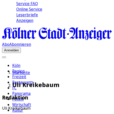
Service FAQ
Online Service
Leserbriefe
Anzeigen
Abo
Abonnieren
Anmelden
Köln
Region
Startseite
Freizeit
Restaurants
Uli Kreikebaum
FC
Panorama
Redaktion
Politik
Wirtschaft
Uli Kreikebaum
Kultur