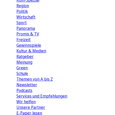
Köln-Spezial
Region
Politik
Wirtschaft
Sport
Panorama
Promis & TV
Freizeit
Gewinnspiele
Kultur & Medien
Ratgeber
Meinung
Green
Schule
Themen von A bis Z
Newsletter
Podcasts
Services und Empfehlungen
Wir helfen
Unsere Partner
E-Paper lesen