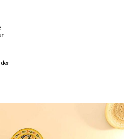
e
en
 der