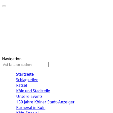
Mein KStA
Meine Artikel
Meine Region
Meine Newsletter
Mein KStA PLUS
Mein E-Paper
Navigation
Startseite
Schlagzeilen
Rätsel
Köln und Stadtteile
Unsere Events
150 Jahre Kölner Stadt-Anzeiger
Karneval in Köln