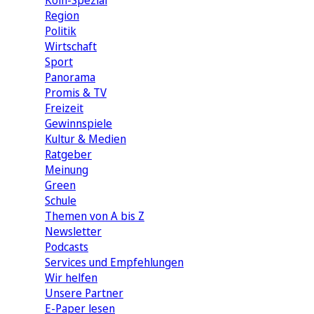
Köln-Spezial
Region
Politik
Wirtschaft
Sport
Panorama
Promis & TV
Freizeit
Gewinnspiele
Kultur & Medien
Ratgeber
Meinung
Green
Schule
Themen von A bis Z
Newsletter
Podcasts
Services und Empfehlungen
Wir helfen
Unsere Partner
E-Paper lesen