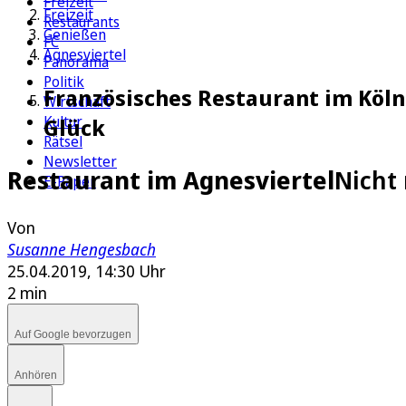
Freizeit
Freizeit
Restaurants
Genießen
FC
Agnesviertel
Panorama
Politik
Französisches Restaurant im Köln
Wirtschaft
Kultur
Glück
Rätsel
Newsletter
Restaurant im Agnesviertel
Nicht 
E-Paper
Von
Susanne Hengesbach
25.04.2019, 14:30 Uhr
2 min
Auf Google bevorzugen
Anhören