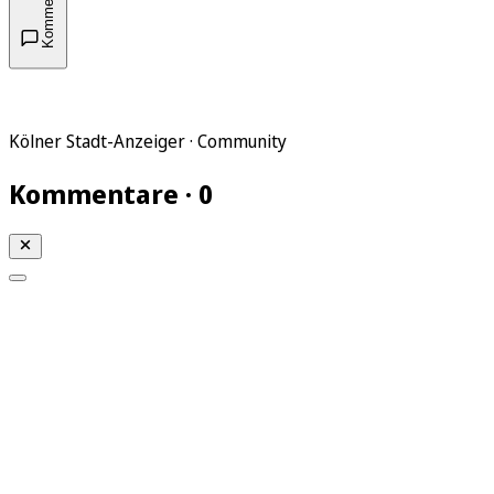
Kommentare
Kölner Stadt-Anzeiger · Community
Kommentare · 0
Mein KStA
Meine Artikel
Meine Region
Meine Newsletter
Mein KStA PLUS
Mein E-Paper