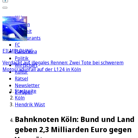
Köln
Region
Freizeit
Restaurants
FC
EILMELDUNG
Panorama
Politik
Verdacht auf illegales Rennen: Zwei Tote bei schwerem
Wirtschaft
Motorradunfall auf der L124 in Köln
Kultur
Rätsel
Newsletter
Startseite
E-Paper
Köln
Hendrik Wüst
Bahnknoten Köln: Bund und Land
geben 2,3 Milliarden Euro gegen