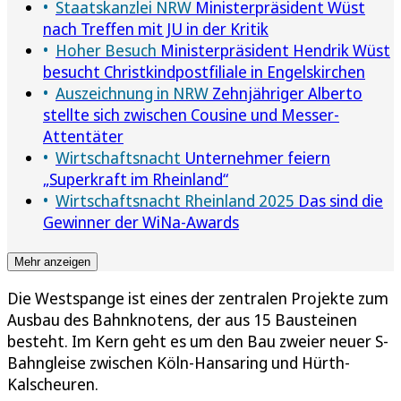
Staatskanzlei NRW
Ministerpräsident Wüst
nach Treffen mit JU in der Kritik
Hoher Besuch
Ministerpräsident Hendrik Wüst
besucht Christkindpostfiliale in Engelskirchen
Auszeichnung in NRW
Zehnjähriger Alberto
stellte sich zwischen Cousine und Messer-
Attentäter
Wirtschaftsnacht
Unternehmer feiern
„Superkraft im Rheinland“
Wirtschaftsnacht Rheinland 2025
Das sind die
Gewinner der WiNa-Awards
Mehr anzeigen
Die Westspange ist eines der zentralen Projekte zum
Ausbau des Bahnknotens, der aus 15 Bausteinen
besteht. Im Kern geht es um den Bau zweier neuer S-
Bahngleise zwischen Köln-Hansaring und Hürth-
Kalscheuren.