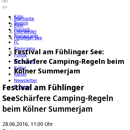
Köln
Startseite
Region
Köln
Freizeit
Chorweiler
Restaurants
Fühlinger See
FC
Panorama
Festival am Fühlinger See:
Politik
Schärfere Camping-Regeln beim
Wirtschaft
Kultur
Kölner Summerjam
Rätsel
Newsletter
Festival am Fühlinger
E-Paper
See
Schärfere Camping-Regeln
beim Kölner Summerjam
28.06.2016, 11:00 Uhr