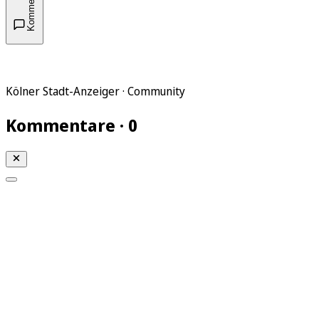
Kommentare
Kölner Stadt-Anzeiger · Community
Kommentare · 0
Mein KStA
Meine Artikel
Meine Region
Meine Newsletter
Mein KStA PLUS
Mein E-Paper