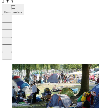
2 min
Kommentare
Auf Google bevorzugen
Anhören
Schrift
Merken
Drucken
Teilen