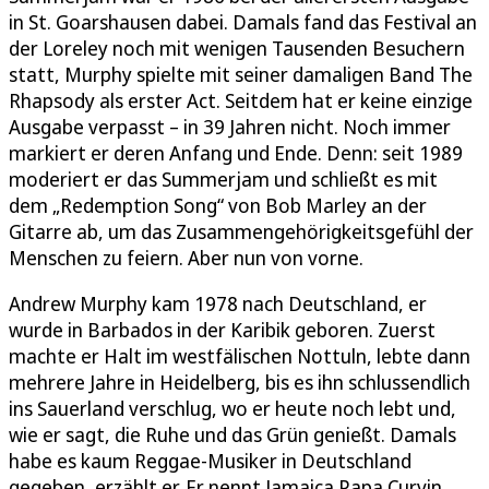
in St. Goarshausen dabei. Damals fand das Festival an
der Loreley noch mit wenigen Tausenden Besuchern
statt, Murphy spielte mit seiner damaligen Band The
Rhapsody als erster Act. Seitdem hat er keine einzige
Ausgabe verpasst – in 39 Jahren nicht. Noch immer
markiert er deren Anfang und Ende. Denn: seit 1989
moderiert er das Summerjam und schließt es mit
dem „Redemption Song“ von Bob Marley an der
Gitarre ab, um das Zusammengehörigkeitsgefühl der
Menschen zu feiern. Aber nun von vorne.
Andrew Murphy kam 1978 nach Deutschland, er
wurde in Barbados in der Karibik geboren. Zuerst
machte er Halt im westfälischen Nottuln, lebte dann
mehrere Jahre in Heidelberg, bis es ihn schlussendlich
ins Sauerland verschlug, wo er heute noch lebt und,
wie er sagt, die Ruhe und das Grün genießt. Damals
habe es kaum Reggae-Musiker in Deutschland
gegeben, erzählt er. Er nennt Jamaica Papa Curvin,