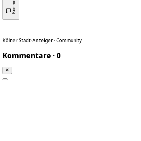
Kommentare
Kölner Stadt-Anzeiger · Community
Kommentare · 0
Mein KStA
Meine Artikel
Meine Region
Meine Newsletter
Mein KStA PLUS
Mein E-Paper