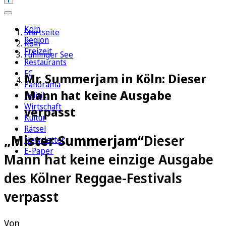
Köln
Startseite
Region
Köln
Freizeit
Fühlinger See
Restaurants
FC
Mr. Summerjam in Köln: Dieser
Panorama
Mann hat keine Ausgabe
Politik
Wirtschaft
verpasst
Kultur
Rätsel
„Mister Summerjam“
Dieser
Newsletter
E-Paper
Mann hat keine einzige Ausgabe
des Kölner Reggae-Festivals
verpasst
Von