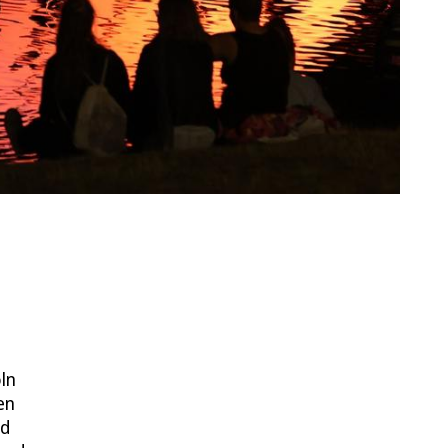
ln
en
rd