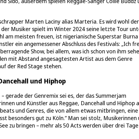
nd Sido, außerdem spielen Reggae-Sänger Collie Buddz 
hrapper Marten Laciny alias Marteria. Es wird wohl der
er Musiker spielt im Winter 2024 seine letzte Tour unt
hl am meisten freuen, ist nigerianische Superstar Burna
nstler ein angemessener Abschluss des Festivals: „Ich fr
 überragende Show, bei allem, was ich schon von ihm seh
r den mit Abstand angesagtesten Artist aus dem Genre
auf der Red Stage stehen.
Dancehall und Hiphop
l – gerade der Genremix sei es, der das Summerjam
erinnen und Künstler aus Reggae, Dancehall und Hiphop 
beats und Genres, die von allem etwas mitbringen, eine 
asst besonders gut zu Köln.“ Man sei stolz, Musikerinnen
ee zu bringen – mehr als 50 Acts werden über drei Tage