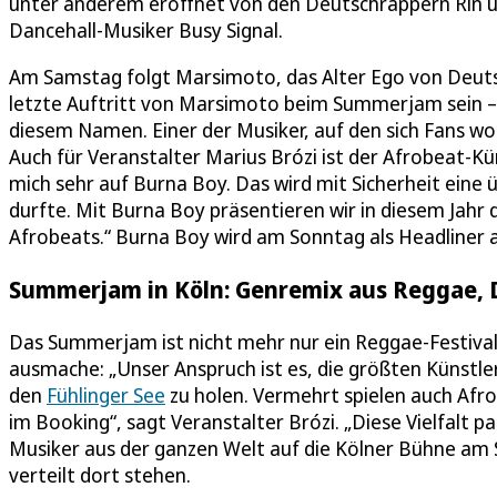
unter anderem eröffnet von den Deutschrappern Rin u
Dancehall-Musiker Busy Signal.
Am Samstag folgt Marsimoto, das Alter Ego von Deutsc
letzte Auftritt von Marsimoto beim Summerjam sein – d
diesem Namen. Einer der Musiker, auf den sich Fans wo
Auch für Veranstalter Marius Brózi ist der Afrobeat-Kü
mich sehr auf Burna Boy. Das wird mit Sicherheit eine
durfte. Mit Burna Boy präsentieren wir in diesem Jah
Afrobeats.“ Burna Boy wird am Sonntag als Headliner 
Summerjam in Köln: Genremix aus Reggae, 
Das Summerjam ist nicht mehr nur ein Reggae-Festiva
ausmache: „Unser Anspruch ist es, die größten Künstl
den
Fühlinger See
zu holen. Vermehrt spielen auch Afro
im Booking“, sagt Veranstalter Brózi. „Diese Vielfalt p
Musiker aus der ganzen Welt auf die Kölner Bühne am S
verteilt dort stehen.