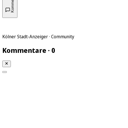
Kommentare
Kölner Stadt-Anzeiger · Community
Kommentare · 0
Mein KStA
Meine Artikel
Meine Region
Meine Newsletter
Mein KStA PLUS
Mein E-Paper