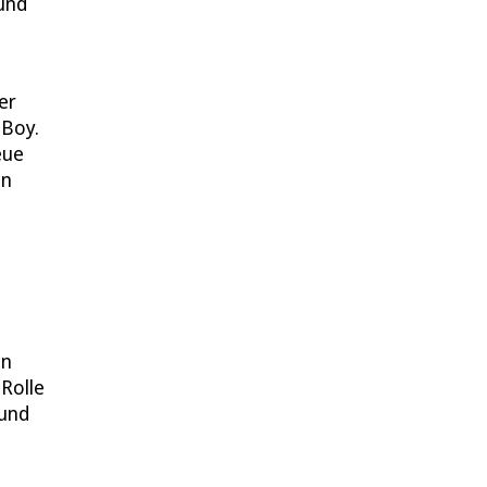
und
er
 Boy.
eue
en
an
Rolle
 und