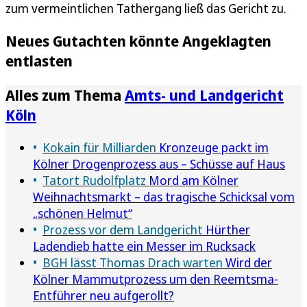
zum vermeintlichen Tathergang ließ das Gericht zu.
Neues Gutachten könnte Angeklagten
entlasten
Alles zum Thema
Amts- und Landgericht
Köln
Kokain für Milliarden
Kronzeuge packt im
Kölner Drogenprozess aus – Schüsse auf Haus
Tatort Rudolfplatz
Mord am Kölner
Weihnachtsmarkt – das tragische Schicksal vom
„schönen Helmut“
Prozess vor dem Landgericht
Hürther
Ladendieb hatte ein Messer im Rucksack
BGH lässt Thomas Drach warten
Wird der
Kölner Mammutprozess um den Reemtsma-
Entführer neu aufgerollt?