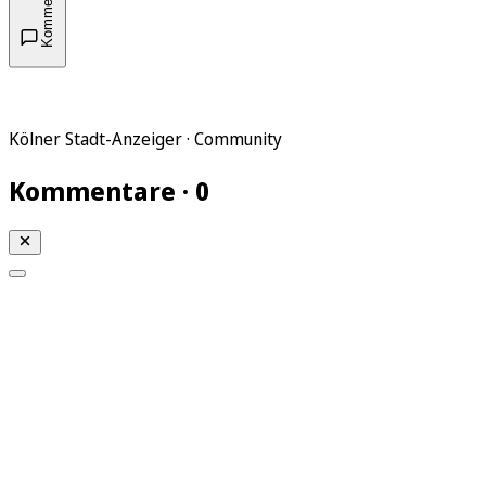
Kommentare
Kölner Stadt-Anzeiger · Community
Kommentare · 0
Mein KStA
Meine Artikel
Meine Region
Meine Newsletter
Mein KStA PLUS
Mein E-Paper