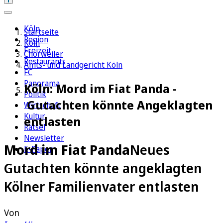
Köln
Startseite
Region
Köln
Freizeit
Chorweiler
Restaurants
Amts- und Landgericht Köln
FC
Panorama
Köln: Mord im Fiat Panda -
Politik
Gutachten könnte Angeklagten
Wirtschaft
Kultur
entlasten
Rätsel
Newsletter
Mord im Fiat Panda
Neues
E-Paper
Gutachten könnte angeklagten
Kölner Familienvater entlasten
Von