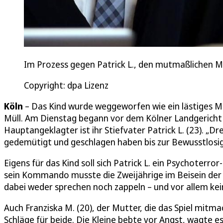
Im Prozess gegen Patrick L., den mutmaßlichen M
Copyright: dpa Lizenz
Köln
– Das Kind wurde weggeworfen wie ein lästiges Mö
Müll. Am Dienstag begann vor dem Kölner Landgericht 
Hauptangeklagter ist ihr Stiefvater Patrick L. (23). „D
gedemütigt und geschlagen haben bis zur Bewusstlosig
Eigens für das Kind soll sich Patrick L. ein Psychoterro
sein Kommando musste die Zweijährige im Beisein der
dabei weder sprechen noch zappeln – und vor allem ke
Auch Franziska M. (20), der Mutter, die das Spiel mitma
Schläge für beide. Die Kleine bebte vor Angst, wagte es