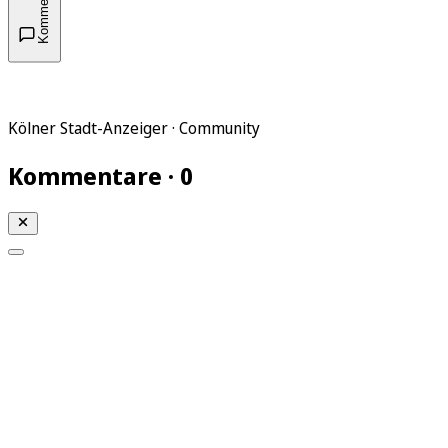
Kommentare
Kölner Stadt-Anzeiger · Community
Kommentare · 0
Mein KStA
Meine Artikel
Meine Region
Meine Newsletter
Mein KStA PLUS
Mein E-Paper