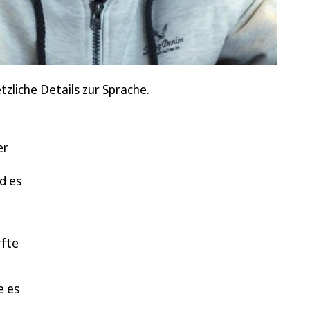
liche Details zur Sprache.
er
d es
rfte
e es