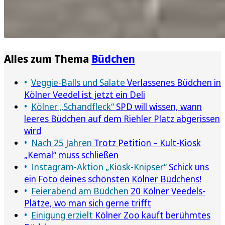
Alles zum Thema
Büdchen
Veggie-Balls und Salate
Verlassenes Büdchen in
Kölner Veedel ist jetzt ein Deli
Kölner „Schandfleck“
SPD will wissen, wann
leeres Büdchen auf dem Riehler Platz abgerissen
wird
Nach 25 Jahren
Trotz Petition – Kult-Kiosk
„Kemal“ muss schließen
Instagram-Aktion „Kiosk-Knipser“
Schick uns
ein Foto deines schönsten Kölner Büdchens!
Feierabend am Büdchen
20 Kölner Veedels-
Plätze, wo man sich gerne trifft
Einigung erzielt
Kölner Zoo kauft berühmtes