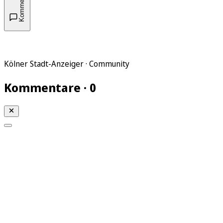
Kommentare
Kölner Stadt-Anzeiger · Community
Kommentare · 0
Mein KStA
Meine Artikel
Meine Region
Meine Newsletter
Mein KStA PLUS
Mein E-Paper