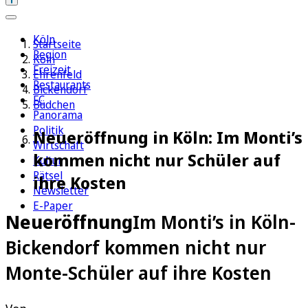
Köln
Startseite
Region
Köln
Freizeit
Ehrenfeld
Restaurants
Bickendorf
FC
Büdchen
Panorama
Politik
Neueröffnung in Köln: Im Monti’s
Wirtschaft
kommen nicht nur Schüler auf
Kultur
Rätsel
ihre Kosten
Newsletter
E-Paper
Neueröffnung
Im Monti’s in Köln-
Bickendorf kommen nicht nur
Monte-Schüler auf ihre Kosten