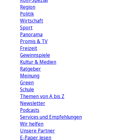
Köln-Spezial
Region
Politik
Wirtschaft
Sport
Panorama
Promis & TV
Freizeit
Gewinnspiele
Kultur & Medien
Ratgeber
Meinung
Green
Schule
Themen von A bis Z
Newsletter
Podcasts
Services und Empfehlungen
Wir helfen
Unsere Partner
E-Paper lesen