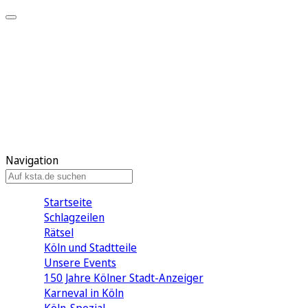
Mein KStA
Meine Artikel
Meine Region
Meine Newsletter
Mein KStA PLUS
Mein E-Paper
Navigation
Startseite
Schlagzeilen
Rätsel
Köln und Stadtteile
Unsere Events
150 Jahre Kölner Stadt-Anzeiger
Karneval in Köln