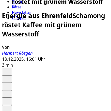
röstet mit grünem Wasserstoff
Kultur
Rätsel
Newsletter
Energie aus Ehrenfeld
Schamong
E-Paper
röstet Kaffee mit grünem
Wasserstoff
Von
Heribert Rösgen
18.12.2025, 16:01 Uhr
3 min
Auf Google bevorzugen
Anhören
Schrift
Merken
Drucken
Teilen