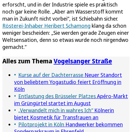
erforscht, und in der Industrie spiele es praktisch
noch gar keine Rolle. „Aber am Wasserstoff kommt
man in Zukunft nicht vorbei“, ist Schiebahn sicher.
Rösterei-Inhaber Heribert Schamong
klang da schon
weniger bescheiden: „Sie werden gerade Zeugen einer
Weltsensation, denn so etwas wurde noch nirgendwo
gemacht.“
Alles zum Thema
Vogelsanger Straße
Kurse auf der Dachterrasse
Neuer Standort
von beliebtem Yogastudio feiert Eröffnung in
Köln
Entlastung des Brüsseler Platzes
Apéro-Markt
im Grüngürtel startet im August
„Verwandelt mich in wahres Ich“
Kölnerin
bietet Kosmetik für Transfrauen an
Pilotprojekt in Köln
Handwerker bekommen
Sonderparkraum in Ehrenfeld