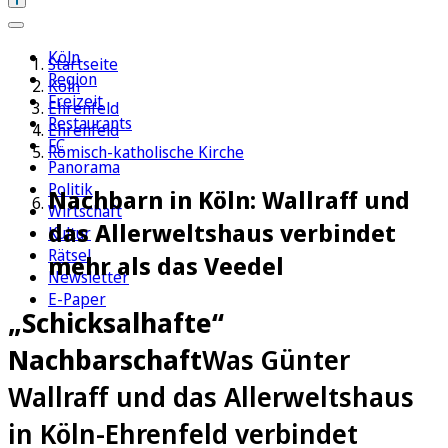
Köln
Startseite
Region
Köln
Freizeit
Ehrenfeld
Restaurants
Ehrenfeld
FC
Römisch-katholische Kirche
Panorama
Politik
Nachbarn in Köln: Wallraff und
Wirtschaft
das Allerweltshaus verbindet
Kultur
Rätsel
mehr als das Veedel
Newsletter
E-Paper
„Schicksalhafte“
Nachbarschaft
Was Günter
Wallraff und das Allerweltshaus
in Köln-Ehrenfeld verbindet