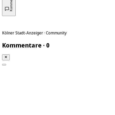
Kommentare
Kölner Stadt-Anzeiger · Community
Kommentare · 0
Mein KStA
Meine Artikel
Meine Region
Meine Newsletter
Mein KStA PLUS
Mein E-Paper