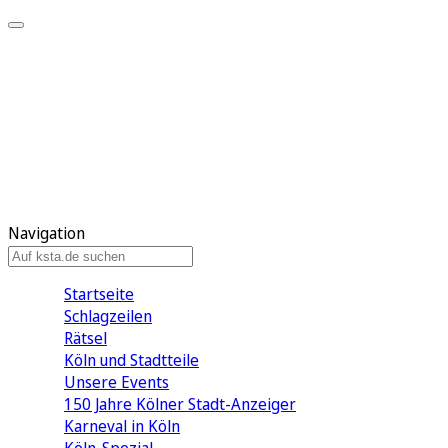
Mein KStA
Meine Artikel
Meine Region
Meine Newsletter
Mein KStA PLUS
Mein E-Paper
Navigation
Startseite
Schlagzeilen
Rätsel
Köln und Stadtteile
Unsere Events
150 Jahre Kölner Stadt-Anzeiger
Karneval in Köln