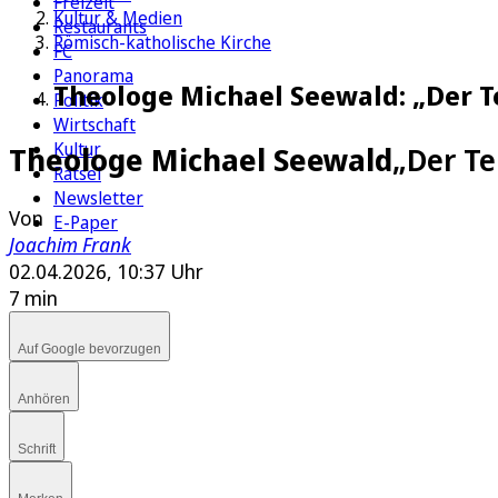
Freizeit
Kultur & Medien
Restaurants
Römisch-katholische Kirche
FC
Panorama
Theologe Michael Seewald: „Der Te
Politik
Wirtschaft
Kultur
Theologe Michael Seewald
„Der Te
Rätsel
Newsletter
Von
E-Paper
Joachim Frank
02.04.2026, 10:37 Uhr
7 min
Auf Google bevorzugen
Anhören
Schrift