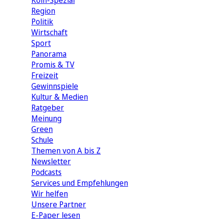
Köln-Spezial
Region
Politik
Wirtschaft
Sport
Panorama
Promis & TV
Freizeit
Gewinnspiele
Kultur & Medien
Ratgeber
Meinung
Green
Schule
Themen von A bis Z
Newsletter
Podcasts
Services und Empfehlungen
Wir helfen
Unsere Partner
E-Paper lesen