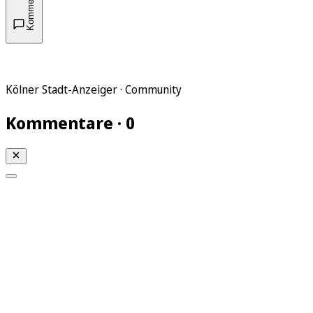
Kommentare
Kölner Stadt-Anzeiger · Community
Kommentare · 0
Mein KStA
Meine Artikel
Meine Region
Meine Newsletter
Mein KStA PLUS
Mein E-Paper