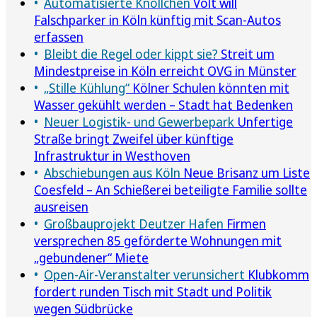
Automatisierte Knöllchen
Volt will
Falschparker in Köln künftig mit Scan-Autos
erfassen
Bleibt die Regel oder kippt sie?
Streit um
Mindestpreise in Köln erreicht OVG in Münster
„Stille Kühlung“
Kölner Schulen könnten mit
Wasser gekühlt werden – Stadt hat Bedenken
Neuer Logistik- und Gewerbepark
Unfertige
Straße bringt Zweifel über künftige
Infrastruktur in Westhoven
Abschiebungen aus Köln
Neue Brisanz um Liste
Coesfeld – An Schießerei beteiligte Familie sollte
ausreisen
Großbauprojekt Deutzer Hafen
Firmen
versprechen 85 geförderte Wohnungen mit
„gebundener“ Miete
Open-Air-Veranstalter verunsichert
Klubkomm
fordert runden Tisch mit Stadt und Politik
wegen Südbrücke