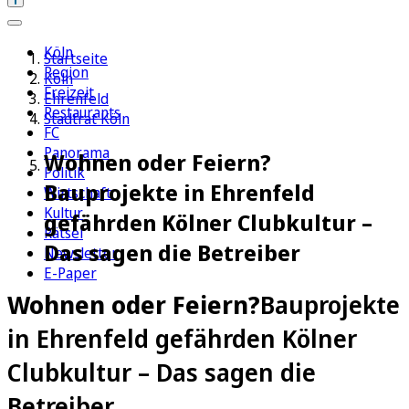
Köln
Startseite
Region
Köln
Freizeit
Ehrenfeld
Restaurants
Stadtrat Köln
FC
Panorama
Wohnen oder Feiern?
Politik
Bauprojekte in Ehrenfeld
Wirtschaft
Kultur
gefährden Kölner Clubkultur –
Rätsel
Das sagen die Betreiber
Newsletter
E-Paper
Wohnen oder Feiern?
Bauprojekte
in Ehrenfeld gefährden Kölner
Clubkultur – Das sagen die
Betreiber