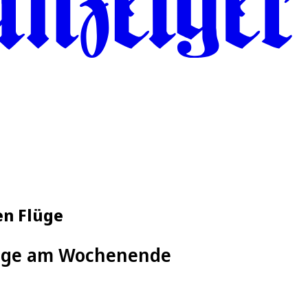
en Flüge
lüge am Wochenende