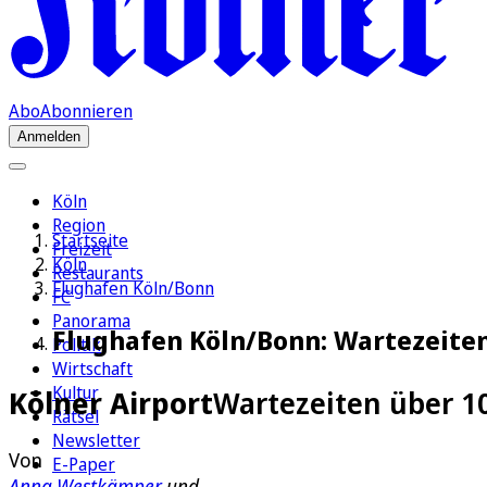
Abo
Abonnieren
Anmelden
Köln
Region
Startseite
Freizeit
Köln
Restaurants
Flughafen Köln/Bonn
FC
Panorama
Flughafen Köln/Bonn: Wartezeite
Politik
Wirtschaft
Kultur
Kölner Airport
Wartezeiten über 1
Rätsel
Newsletter
Von
E-Paper
Anna Westkämper
und