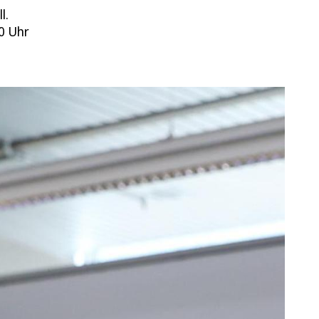
l.
30 Uhr