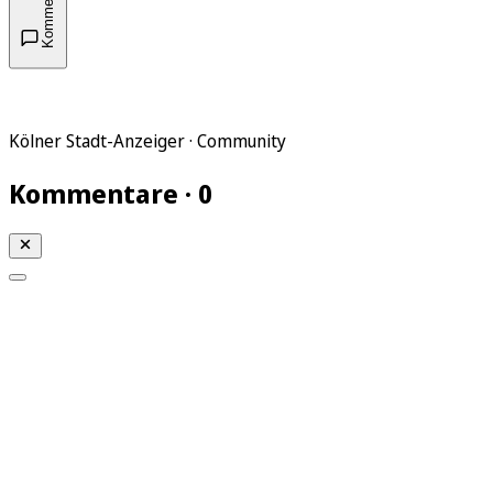
Kommentare
Kölner Stadt-Anzeiger · Community
Kommentare · 0
Mein KStA
Meine Artikel
Meine Region
Meine Newsletter
Mein KStA PLUS
Mein E-Paper