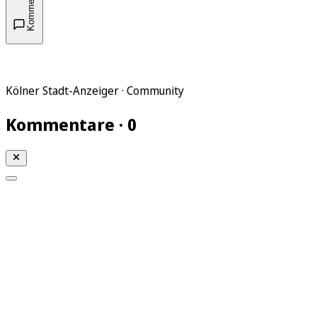
Kommentare
Kölner Stadt-Anzeiger · Community
Kommentare · 0
Mein KStA
Meine Artikel
Meine Region
Meine Newsletter
Mein KStA PLUS
Mein E-Paper