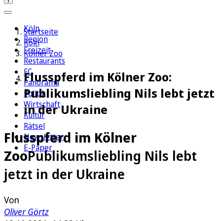
Köln
Startseite
Region
Köln
Freizeit
Kölner Zoo
Restaurants
FC
Flusspferd im Kölner Zoo:
Panorama
Publikumsliebling Nils lebt jetzt
Politik
Wirtschaft
in der Ukraine
Kultur
Rätsel
Flusspferd im Kölner
Newsletter
E-Paper
Zoo
Publikumsliebling Nils lebt
jetzt in der Ukraine
Von
Oliver Görtz