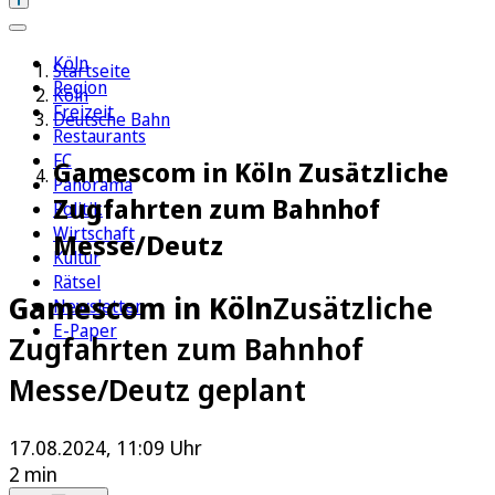
Köln
Startseite
Region
Köln
Freizeit
Deutsche Bahn
Restaurants
FC
Gamescom in Köln Zusätzliche
Panorama
Zugfahrten zum Bahnhof
Politik
Wirtschaft
Messe/Deutz
Kultur
Rätsel
Gamescom in Köln
Zusätzliche
Newsletter
E-Paper
Zugfahrten zum Bahnhof
Messe/Deutz geplant
17.08.2024, 11:09 Uhr
2 min