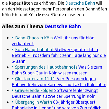
die Kapazitäten zu erhöhen. Die
Deutsche Bahn
will
an den Messetagen mehr Personal an den Bahnhöfen
Köln Hbf und Köln Messe/Deutz einsetzen.
Alles zum Thema
Deutsche Bahn
Bahn-Chaos in Köln
Wollt ihr uns für blöd
verkaufen?
Köln Hauptbahnhof
Stellwerk geht nicht in
Betrieb – Trotzdem fährt zehn Tage lang nur die
S-Bahn
Sperrungen des Hauptbahnhofs
Was Sie zum
Bahn Super-Gau in Köln wissen müssen
Gleisläufer am 11.11.
Vier Personen legen
Bahnverkehr zum Karnevalsauftakt in Köln lahm
Gravierende Folgen
Softwarefehler zwingt
Deutsche Bahn zu zweiter Sperrung in Köln
Übergang in Warth
68-Jähriger überquert
Bahngleise in Hennef und wird von Zug tödlich