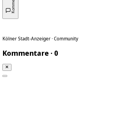
Kommentare
Kölner Stadt-Anzeiger · Community
Kommentare · 0
Mein KStA
Meine Artikel
Meine Region
Meine Newsletter
Mein KStA PLUS
Mein E-Paper