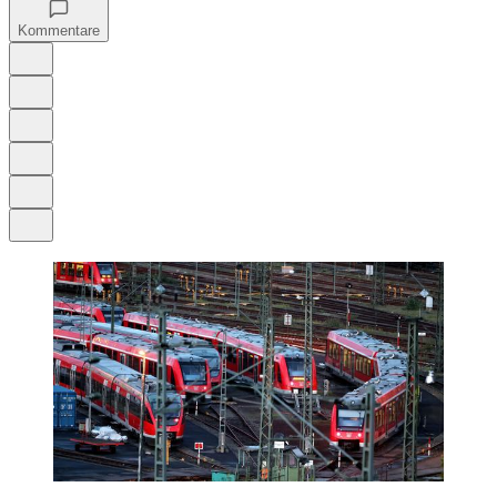
Kommentare
Auf Google bevorzugen
Anhören
Schrift
Merken
Drucken
Teilen