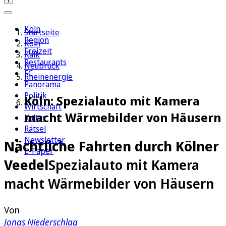
Köln
Startseite
Region
Köln
Freizeit
Kalk
Restaurants
Neubrück
FC
Rheinenergie
Panorama
Politik
Köln: Spezialauto mit Kamera
Wirtschaft
macht Wärmebilder von Häusern
Kultur
Rätsel
Newsletter
Nächtliche Fahrten durch Kölner
E-Paper
Veedel
Spezialauto mit Kamera
macht Wärmebilder von Häusern
Von
Jonas Niederschlag