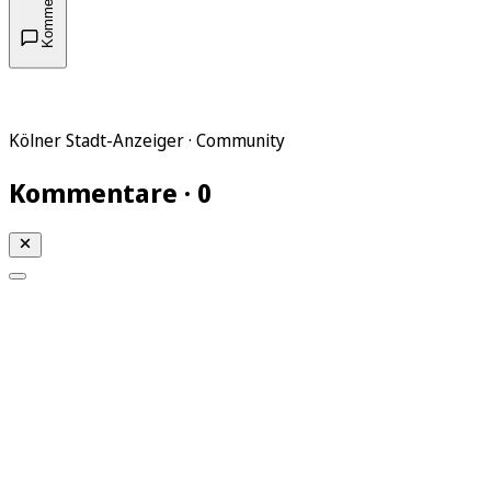
Kommentare
Kölner Stadt-Anzeiger · Community
Kommentare · 0
Mein KStA
Meine Artikel
Meine Region
Meine Newsletter
Mein KStA PLUS
Mein E-Paper