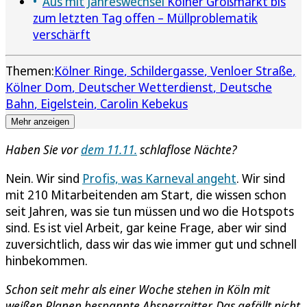
Aus mit Jahreswechsel
Kölner Großmarkt bis
zum letzten Tag offen – Müllproblematik
verschärft
Themen:
Kölner Ringe
Schildergasse
Venloer Straße
Kölner Dom
Deutscher Wetterdienst
Deutsche
Bahn
Eigelstein
Carolin Kebekus
Mehr anzeigen
Haben Sie vor
dem 11.11.
schlaflose Nächte?
Nein. Wir sind
Profis, was Karneval angeht
. Wir sind
mit 210 Mitarbeitenden am Start, die wissen schon
seit Jahren, was sie tun müssen und wo die Hotspots
sind. Es ist viel Arbeit, gar keine Frage, aber wir sind
zuversichtlich, dass wir das wie immer gut und schnell
hinbekommen.
Schon seit mehr als einer Woche stehen in Köln mit
weißen Planen bespannte Absperrgitter. Das gefällt nicht