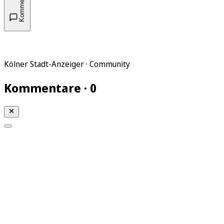
Kommentare
Kölner Stadt-Anzeiger · Community
Kommentare · 0
Mein KStA
Meine Artikel
Meine Region
Meine Newsletter
Mein KStA PLUS
Mein E-Paper