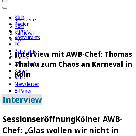
Köln
Startseite
Region
Köln
Freizeit
Karneval
Restaurants
AWB
FC
Panorama
Interview mit AWB-Chef: Thomas
Politik
Thalau zum Chaos an Karneval in
Wirtschaft
Kultur
Köln
Rätsel
Newsletter
E-Paper
Interview
Sessionseröffnung
Kölner AWB-
Chef: „Glas wollen wir nicht in