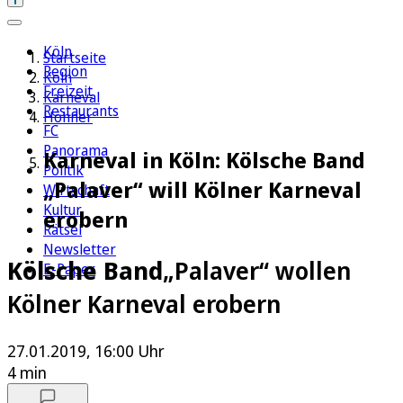
Köln
Startseite
Region
Köln
Freizeit
Karneval
Restaurants
Höhner
FC
Panorama
Karneval in Köln: Kölsche Band
Politik
„Palaver“ will Kölner Karneval
Wirtschaft
Kultur
erobern
Rätsel
Newsletter
Kölsche Band
„Palaver“ wollen
E-Paper
Kölner Karneval erobern
27.01.2019, 16:00 Uhr
4 min