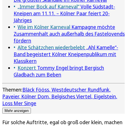
„Immer Bock auf Karneval“
Volle Südstadt-
Kneipen am 11.11. – Kölner Paar feiert 20-
Jähriges
Wie im Kölner Karneval
Kampagne möchte
Zusammenhalt auch außerhalb des Fastelovends
fördern
Alte Schätzchen wiederbelebt
„Ahl Kamelle“-
Band begeistert Kölner Kneipenpublikum mit
Klassikern
Konzert
Tommy Engel bringt Bergisch
Gladbach zum Beben
Themen:
Bläck Fööss
Westdeutscher Rundfunk
Paveier
Kölner Dom
Belgisches Viertel
Eigelstein
Loss Mer Singe
Mehr anzeigen
Für solche Auftritte, egal ob groß oder klein, machen