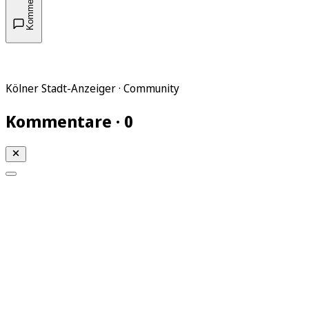
Kommentare
Kölner Stadt-Anzeiger · Community
Kommentare · 0
Mein KStA
Meine Artikel
Meine Region
Meine Newsletter
Mein KStA PLUS
Mein E-Paper