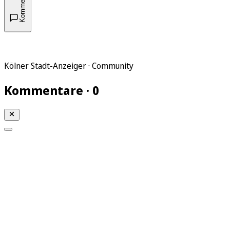
Kommentare
Kölner Stadt-Anzeiger · Community
Kommentare · 0
Mein KStA
Meine Artikel
Meine Region
Meine Newsletter
Mein KStA PLUS
Mein E-Paper