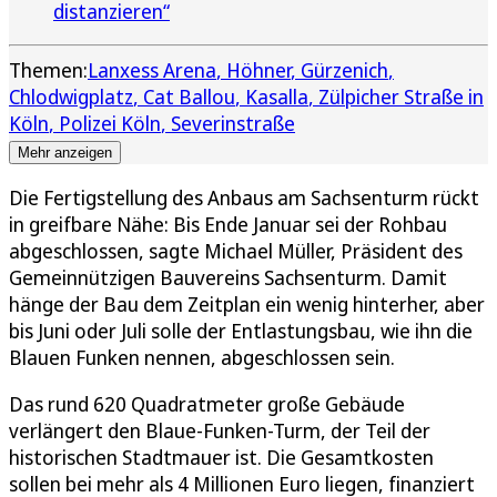
distanzieren“
Themen:
Lanxess Arena
Höhner
Gürzenich
Chlodwigplatz
Cat Ballou
Kasalla
Zülpicher Straße in
Köln
Polizei Köln
Severinstraße
Mehr anzeigen
Die Fertigstellung des Anbaus am Sachsenturm rückt
in greifbare Nähe: Bis Ende Januar sei der Rohbau
abgeschlossen, sagte Michael Müller, Präsident des
Gemeinnützigen Bauvereins Sachsenturm. Damit
hänge der Bau dem Zeitplan ein wenig hinterher, aber
bis Juni oder Juli solle der Entlastungsbau, wie ihn die
Blauen Funken nennen, abgeschlossen sein.
Das rund 620 Quadratmeter große Gebäude
verlängert den Blaue-Funken-Turm, der Teil der
historischen Stadtmauer ist. Die Gesamtkosten
sollen bei mehr als 4 Millionen Euro liegen, finanziert