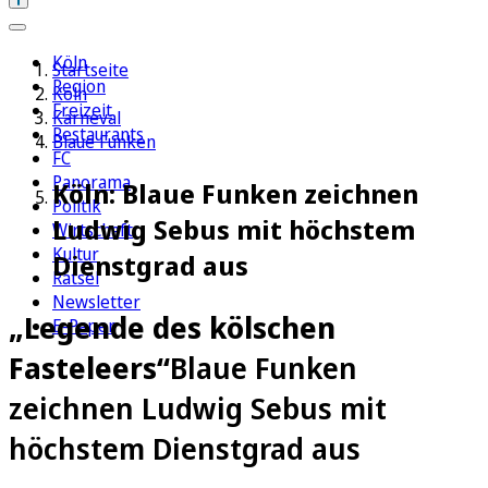
Köln
Startseite
Region
Köln
Freizeit
Karneval
Restaurants
Blaue Funken
FC
Panorama
Köln: Blaue Funken zeichnen
Politik
Ludwig Sebus mit höchstem
Wirtschaft
Kultur
Dienstgrad aus
Rätsel
Newsletter
„Legende des kölschen
E-Paper
Fasteleers“
Blaue Funken
zeichnen Ludwig Sebus mit
höchstem Dienstgrad aus