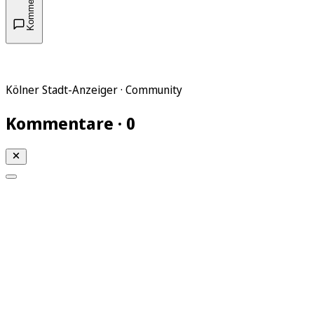
Kommentare
Kölner Stadt-Anzeiger · Community
Kommentare · 0
Mein KStA
Meine Artikel
Meine Region
Meine Newsletter
Mein KStA PLUS
Mein E-Paper