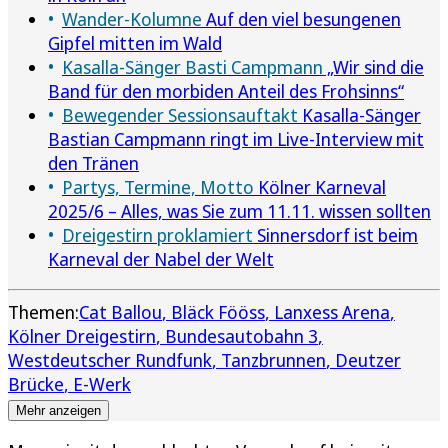
Wander-Kolumne
Auf den viel besungenen
Gipfel mitten im Wald
Kasalla-Sänger Basti Campmann
„Wir sind die
Band für den morbiden Anteil des Frohsinns“
Bewegender Sessionsauftakt
Kasalla-Sänger
Bastian Campmann ringt im Live-Interview mit
den Tränen
Partys, Termine, Motto
Kölner Karneval
2025/6 – Alles, was Sie zum 11.11. wissen sollten
Dreigestirn proklamiert
Sinnersdorf ist beim
Karneval der Nabel der Welt
Themen:
Cat Ballou
Bläck Fööss
Lanxess Arena
Kölner Dreigestirn
Bundesautobahn 3
Westdeutscher Rundfunk
Tanzbrunnen
Deutzer
Brücke
E-Werk
Mehr anzeigen