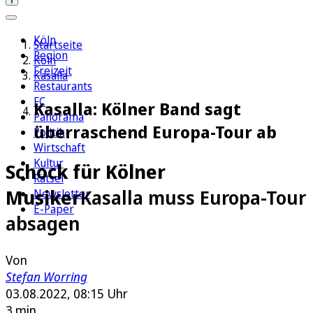
Köln
Startseite
Region
Köln
Freizeit
Kasalla
Restaurants
FC
Kasalla: Kölner Band sagt
Panorama
überraschend Europa-Tour ab
Politik
Wirtschaft
Kultur
Schock für Kölner
Rätsel
Musiker
Kasalla muss Europa-Tour
Newsletter
E-Paper
absagen
Von
Stefan Worring
03.08.2022, 08:15 Uhr
3 min