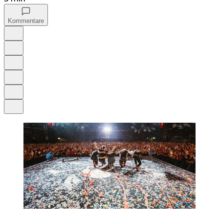
Kommentare
Auf Google bevorzugen
Anhören
Schrift
Merken
Drucken
Teilen