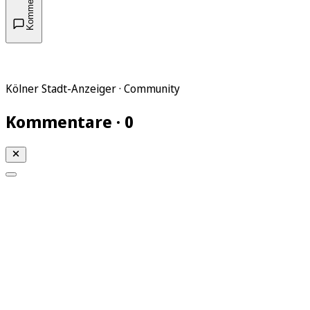
Kommentare
Kölner Stadt-Anzeiger · Community
Kommentare · 0
Mein KStA
Meine Artikel
Meine Region
Meine Newsletter
Mein KStA PLUS
Mein E-Paper