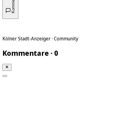
Kommentare
Kölner Stadt-Anzeiger · Community
Kommentare · 0
Mein KStA
Meine Artikel
Meine Region
Meine Newsletter
Mein KStA PLUS
Mein E-Paper