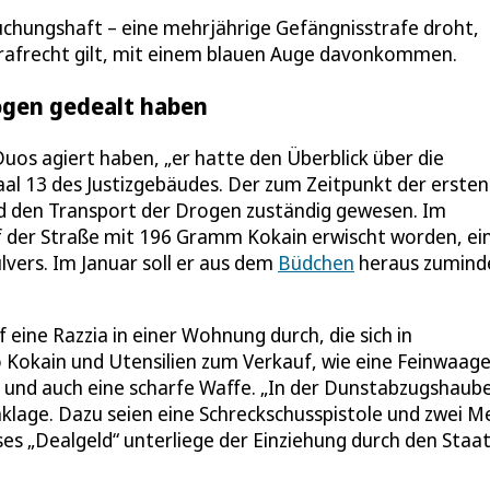
uchungshaft – eine mehrjährige Gefängnisstrafe droht,
trafrecht gilt, mit einem blauen Auge davonkommen.
rogen gedealt haben
Duos agiert haben, „er hatte den Überblick über die
aal 13 des Justizgebäudes. Der zum Zeitpunkt der ersten
und den Transport der Drogen zuständig gewesen. Im
f der Straße mit 196 Gramm Kokain erwischt worden, ei
vers. Im Januar soll er aus dem
Büdchen
heraus zumind
eine Razzia in einer Wohnung durch, die sich in
o Kokain und Utensilien zum Verkauf, wie eine Feinwaag
und auch eine scharfe Waffe. „In der Dunstabzugshaub
Anklage. Dazu seien eine Schreckschusspistole und zwei M
es „Dealgeld“ unterliege der Einziehung durch den Staat