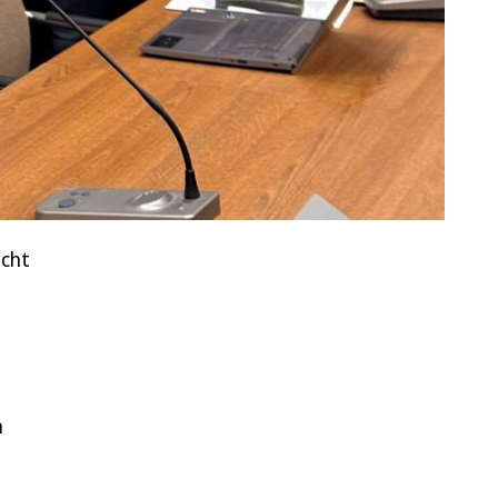
icht
n