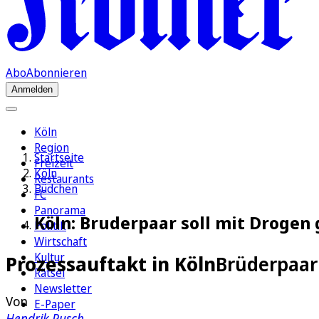
Abo
Abonnieren
Anmelden
Köln
Region
Startseite
Freizeit
Köln
Restaurants
Büdchen
FC
Panorama
Köln: Bruderpaar soll mit Drogen 
Politik
Wirtschaft
Kultur
Prozessauftakt in Köln
Brüderpaar 
Rätsel
Newsletter
Von
E-Paper
Hendrik Pusch