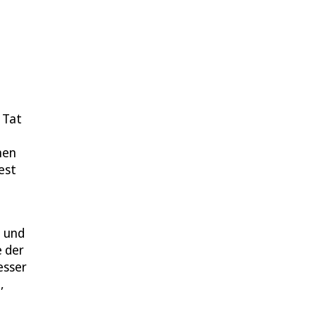
 Tat
nen
est
e und
e der
esser
,