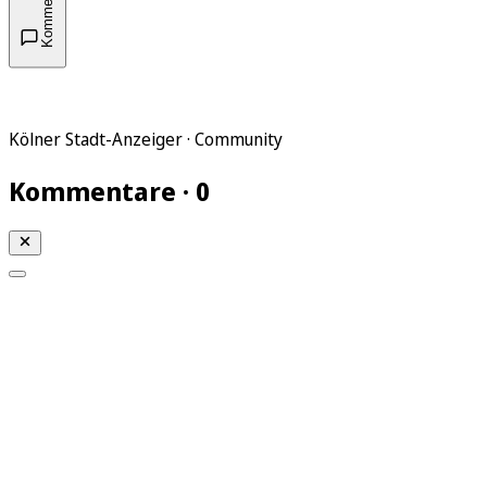
Kommentare
Kölner Stadt-Anzeiger · Community
Kommentare · 0
Mein KStA
Meine Artikel
Meine Region
Meine Newsletter
Mein KStA PLUS
Mein E-Paper