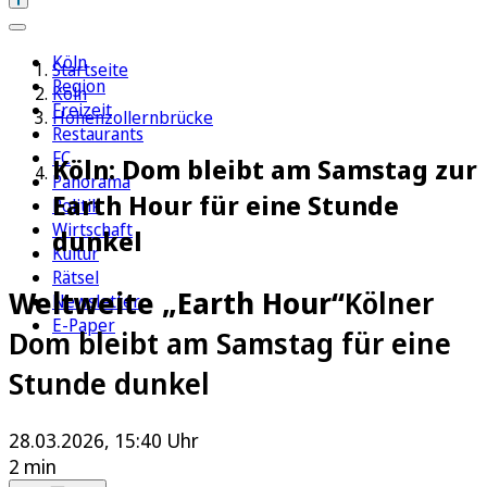
Köln
Startseite
Region
Köln
Freizeit
Hohenzollernbrücke
Restaurants
FC
Köln: Dom bleibt am Samstag zur
Panorama
Earth Hour für eine Stunde
Politik
Wirtschaft
dunkel
Kultur
Rätsel
Weltweite „Earth Hour“
Kölner
Newsletter
E-Paper
Dom bleibt am Samstag für eine
Stunde dunkel
28.03.2026, 15:40 Uhr
2 min