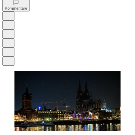
Kommentare
Auf Google bevorzugen
Anhören
Schrift
Merken
Drucken
Teilen