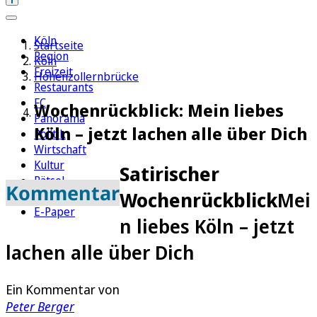
Köln
Startseite
Region
Köln
Freizeit
Hohenzollernbrücke
Restaurants
FC
Wochenrückblick: Mein liebes
Panorama
Köln – jetzt lachen alle über Dich
Politik
Wirtschaft
Kultur
Satirischer
Rätsel
Kommentar
Wochenrückblick
Mei
Newsletter
E-Paper
n liebes Köln – jetzt
lachen alle über Dich
Ein Kommentar von
Peter Berger