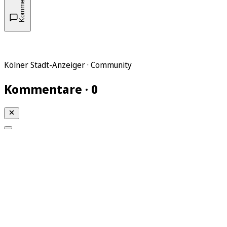
Kommentare
Kölner Stadt-Anzeiger · Community
Kommentare · 0
Mein KStA
Meine Artikel
Meine Region
Meine Newsletter
Mein KStA PLUS
Mein E-Paper