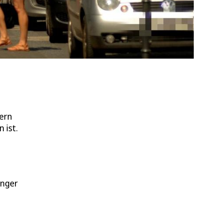
rern
 ist.
änger