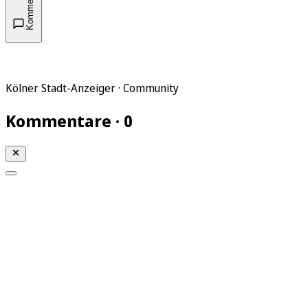
Kommentare
Kölner Stadt-Anzeiger · Community
Kommentare · 0
Mein KStA
Meine Artikel
Meine Region
Meine Newsletter
Mein KStA PLUS
Mein E-Paper