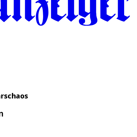
hrschaos
n