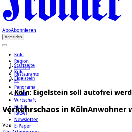
Abo
Abonnieren
Anmelden
Köln
Region
Startseite
Freizeit
Köln
Restaurants
Eigelstein
FC
Panorama
Köln: Eigelstein soll autofrei w
Politik
Wirtschaft
Kultur
Verkehrschaos in Köln
Anwohner wo
Rätsel
Newsletter
Von
E-Paper
Tim Attenberger