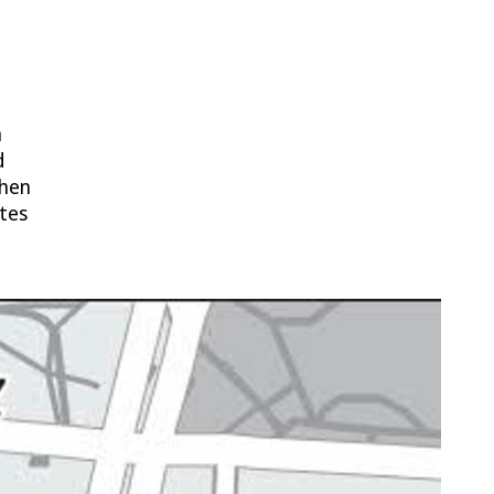
m
d
chen
tes