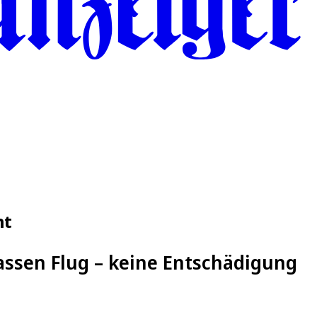
ht
assen Flug – keine Entschädigung