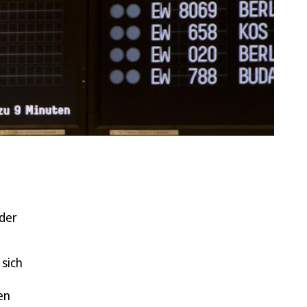
 der
 sich
en