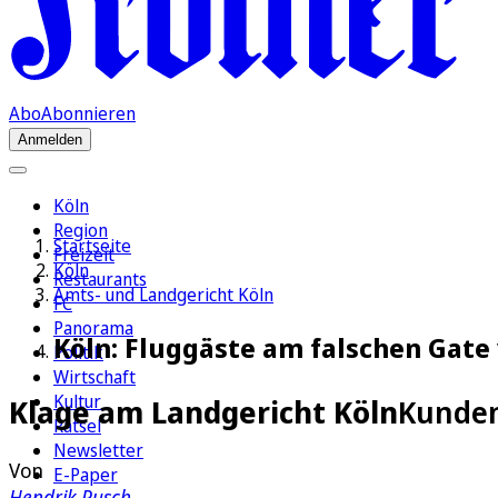
Abo
Abonnieren
Anmelden
Köln
Region
Startseite
Freizeit
Köln
Restaurants
Amts- und Landgericht Köln
FC
Panorama
Köln: Fluggäste am falschen Gate
Politik
Wirtschaft
Kultur
Klage am Landgericht Köln
Kunden
Rätsel
Newsletter
Von
E-Paper
Hendrik Pusch