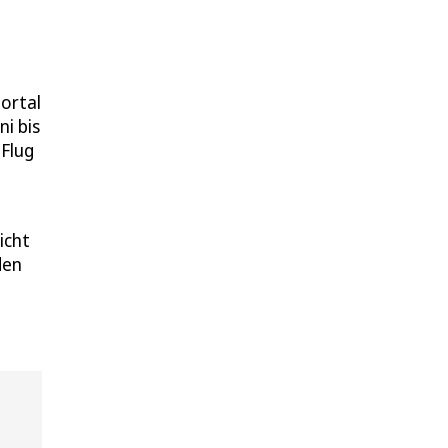
portal
ni bis
 Flug
icht
den