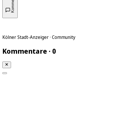
Kommentare
Kölner Stadt-Anzeiger · Community
Kommentare · 0
Mein KStA
Meine Artikel
Meine Region
Meine Newsletter
Mein KStA PLUS
Mein E-Paper