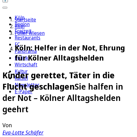
Köln
Startseite
Region
Köln
Freizeit
Poller Wiesen
Restaurants
FC
Köln: Helfer in der Not, Ehrung
Panorama
für Kölner Alltagshelden
Politik
Wirtschaft
Kultur
Kinder gerettet, Täter in die
Rätsel
Flucht geschlagen
Sie halfen in
Newsletter
E-Paper
der Not – Kölner Alltagshelden
geehrt
Von
Eva-Lotte Schäfer