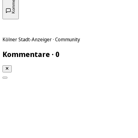
Kommentare
Kölner Stadt-Anzeiger · Community
Kommentare · 0
Mein KStA
Meine Artikel
Meine Region
Meine Newsletter
Mein KStA PLUS
Mein E-Paper