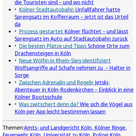
die Touristen sind – und wo nicht
Kölner Stadtautobahn
Unfallfahrer hatte
Sprengsatz im Kofferraum – jetzt ist das Urteil
da
Prozess gestartet
Kölner flüchtet – und lässt
Sprengsatz im Auto auf Stadtautobahn zurück
Die besten Plätze und Tipps
Schöne Orte zum
Drachensteigen in Köln
Neue Wölfin in Rhein-Sieg identifiziert
Wolfsangriffe auf Schafe nehmen zu – Halter in
Sorge
Zwischen Adrenalin und Regeln
Jetski-
Abenteuer in Köln-Rodenkirchen – Einblick in eine
Kölner Bootsschule
Was zwitschert denn da?
Wie sich die Vögel aus
Köln per App leicht bestimmen lassen
Themen:
Amts- und Landgericht Köln
Kölner Ringe
Feuerwehr Köln
Universität zu Köln
Polizei Köln