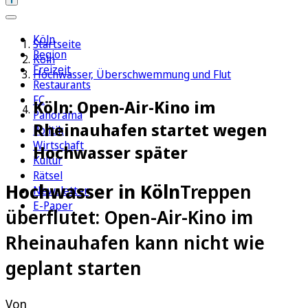
Köln
Startseite
Region
Köln
Freizeit
Hochwasser, Überschwemmung und Flut
Restaurants
FC
Köln: Open-Air-Kino im
Panorama
Rheinauhafen startet wegen
Politik
Wirtschaft
Hochwasser später
Kultur
Rätsel
Hochwasser in Köln
Treppen
Newsletter
E-Paper
überflutet: Open-Air-Kino im
Rheinauhafen kann nicht wie
geplant starten
Von