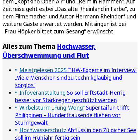
dem „Kopfkino Open Air“ und „Reim in Flammen“. Auf
Zeitreise geht es bei „Das alte Rheinland in Farbe“, zu
dem Filmemacher und Autor Hermann Rheindorf und
weitere Gäste erwartet werden. Mitsingen ist bei
„Frau Höpker bittet zum Gesang“ erwünscht.
Alles zum Thema
Hochwasser,
Überschwemmung und Flut
Meistgelesen 2025
THW-Experte im Interview:
„Viele Menschen sind zu technikgläubig und
sorglos“
Infoveranstaltung
So soll Erftstadt-Herrig
besser vor Starkregen geschützt werden
Wirbelsturm „Fung-Wong“
Supertaifun trifft
Philippinen – Hunderttausende fliehen vor
Sturmgewalt
Hochwasserschutz
Abfluss in den Zülpicher See
soll im Frühjahr fertig sein