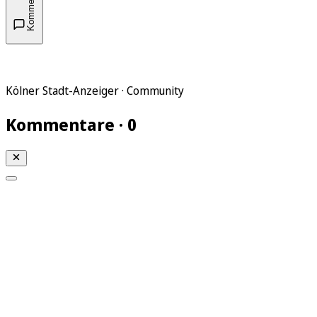
Kommentare
Kölner Stadt-Anzeiger · Community
Kommentare · 0
Mein KStA
Meine Artikel
Meine Region
Meine Newsletter
Mein KStA PLUS
Mein E-Paper