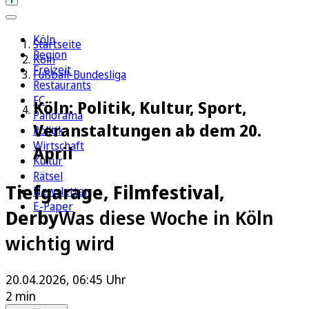
Köln
Startseite
Region
Köln
Freizeit
Fußball-Bundesliga
Restaurants
FC
Köln: Politik, Kultur, Sport,
Panorama
Veranstaltungen ab dem 20.
Politik
Wirtschaft
April
Kultur
Rätsel
Tiefgarage, Filmfestival,
Newsletter
E-Paper
Derby
Was diese Woche in Köln
wichtig wird
20.04.2026, 06:45 Uhr
2 min