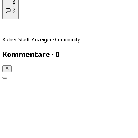
Kommentare
Kölner Stadt-Anzeiger · Community
Kommentare · 0
Mein KStA
Meine Artikel
Meine Region
Meine Newsletter
Mein KStA PLUS
Mein E-Paper