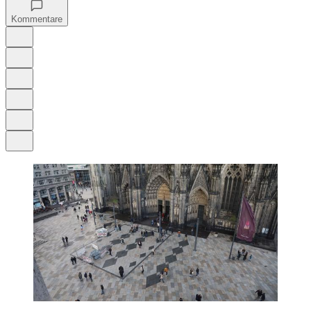
Kommentare
Auf Google bevorzugen
Anhören
Schrift
Merken
Drucken
Teilen