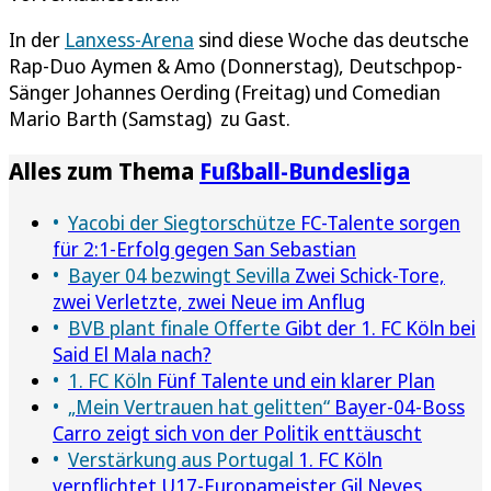
In der
Lanxess-Arena
sind diese Woche das deutsche
Rap-Duo Aymen & Amo (Donnerstag), Deutschpop-
Sänger Johannes Oerding (Freitag) und Comedian
Mario Barth (Samstag) zu Gast.
Alles zum Thema
Fußball-Bundesliga
Yacobi der Siegtorschütze
FC-Talente sorgen
für 2:1-Erfolg gegen San Sebastian
Bayer 04 bezwingt Sevilla
Zwei Schick-Tore,
zwei Verletzte, zwei Neue im Anflug
BVB plant finale Offerte
Gibt der 1. FC Köln bei
Said El Mala nach?
1. FC Köln
Fünf Talente und ein klarer Plan
„Mein Vertrauen hat gelitten“
Bayer-04-Boss
Carro zeigt sich von der Politik enttäuscht
Verstärkung aus Portugal
1. FC Köln
verpflichtet U17-Europameister Gil Neves