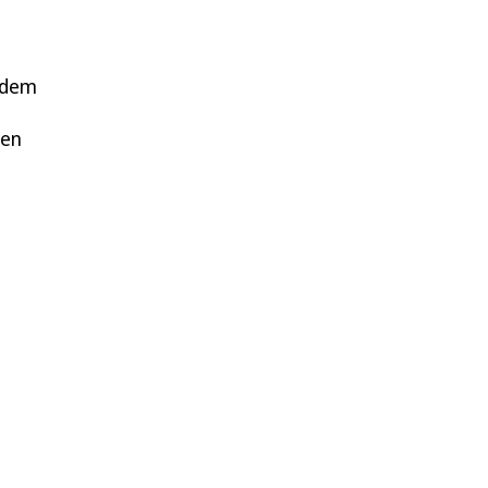
r dem
ren