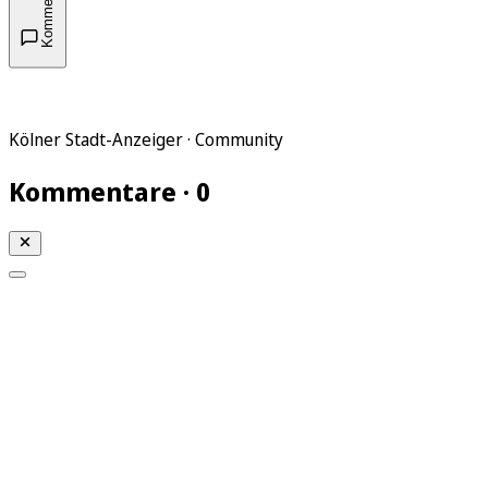
Kommentare
Kölner Stadt-Anzeiger · Community
Kommentare · 0
Mein KStA
Meine Artikel
Meine Region
Meine Newsletter
Mein KStA PLUS
Mein E-Paper