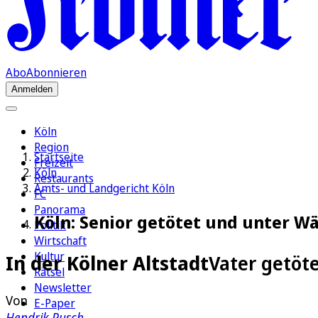
Abo
Abonnieren
Anmelden
Köln
Region
Startseite
Freizeit
Köln
Restaurants
Amts- und Landgericht Köln
FC
Panorama
Köln: Senior getötet und unter W
Politik
Wirtschaft
Kultur
In der Kölner Altstadt
Vater getöt
Rätsel
Newsletter
Von
E-Paper
Hendrik Pusch