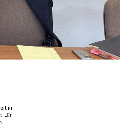
it in
. „Er
n