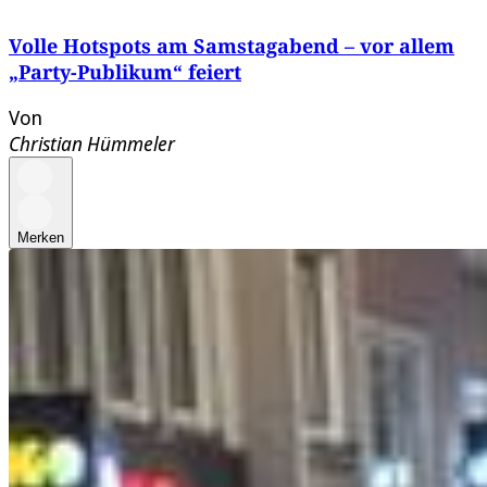
Volle Hotspots am Samstagabend – vor allem
„Party-Publikum“ feiert
Von
Christian Hümmeler
Merken