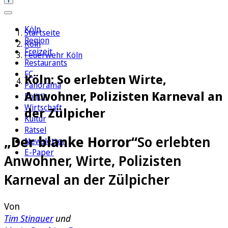
Köln
Startseite
Region
Köln
Freizeit
Feuerwehr Köln
Restaurants
FC
Köln: So erlebten Wirte,
Panorama
Anwohner, Polizisten Karneval an
Politik
Wirtschaft
der Zülpicher
Kultur
Rätsel
„Der blanke Horror“
So erlebten
Newsletter
E-Paper
Anwohner, Wirte, Polizisten
Karneval an der Zülpicher
Von
Tim Stinauer
und