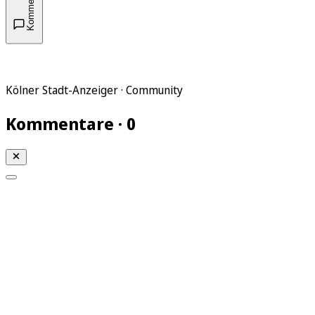
Kommentare
Kölner Stadt-Anzeiger · Community
Kommentare · 0
Mein KStA
Meine Artikel
Meine Region
Meine Newsletter
Mein KStA PLUS
Mein E-Paper