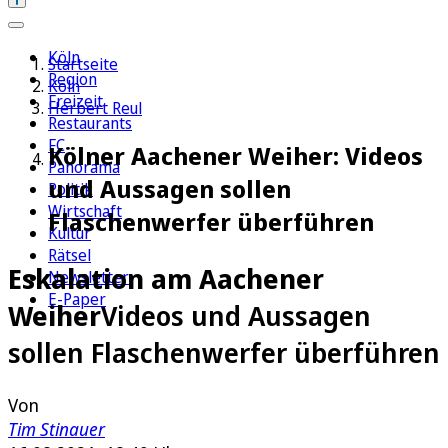
Köln
Startseite
Region
Köln
Freizeit
Herbert Reul
Restaurants
FC
Kölner Aachener Weiher: Videos
Panorama
und Aussagen sollen
Politik
Wirtschaft
Flaschenwerfer überführen
Kultur
Rätsel
Eskalation am Aachener
Newsletter
E-Paper
Weiher
Videos und Aussagen
sollen Flaschenwerfer überführen
Von
Tim Stinauer