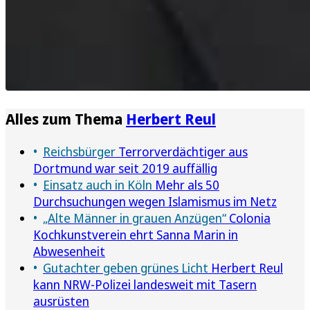
Alles zum Thema
Herbert Reul
Reichsbürger
Terrorverdächtiger aus
Dortmund war seit 2019 auffällig
Einsatz auch in Köln
Mehr als 50
Durchsuchungen wegen Islamismus im Netz
„Alte Männer in grauen Anzügen“
Colonia
Kochkunstverein ehrt Sanna Marin in
Abwesenheit
Gutachter geben grünes Licht
Herbert Reul
kann NRW-Polizei landesweit mit Tasern
ausrüsten