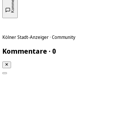
Kommentare
Kölner Stadt-Anzeiger · Community
Kommentare · 0
Mein KStA
Meine Artikel
Meine Region
Meine Newsletter
Mein KStA PLUS
Mein E-Paper