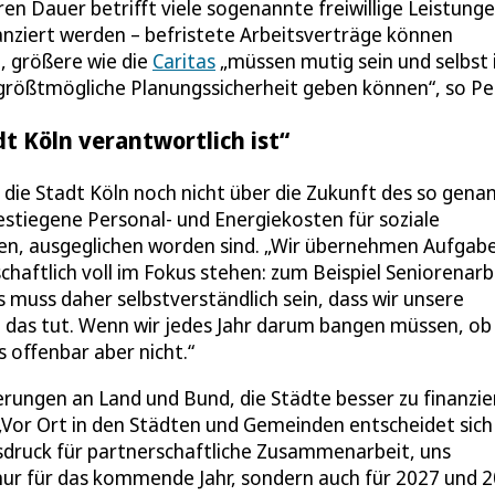
en Dauer betrifft viele sogenannte freiwillige Leistunge
nanziert werden – befristete Arbeitsverträge können
, größere wie die
Caritas
„müssen mutig sein und selbst 
größtmögliche Planungssicherheit geben können“, so Pe
t Köln verantwortlich ist“
 die Stadt Köln noch nicht über die Zukunft des so gena
stiegene Personal- und Energiekosten für soziale
ören, ausgeglichen worden sind. „Wir übernehmen Aufgab
lschaftlich voll im Fokus stehen: zum Beispiel Seniorenarb
s muss daher selbstverständlich sein, dass wir unsere
 das tut. Wenn wir jedes Jahr darum bangen müssen, ob 
 offenbar aber nicht.“
derungen an Land und Bund, die Städte besser zu finanzie
 „Vor Ort in den Städten und Gemeinden entscheidet sich
sdruck für partnerschaftliche Zusammenarbeit, uns
t nur für das kommende Jahr, sondern auch für 2027 und 2