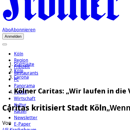
Abo
Abonnieren
Anmelden
Köln
Region
Startseite
Freizeit
Köln
Restaurants
Corona
FC
Panorama
Kölner Caritas: „Wir laufen in di
Politik
Wirtschaft
Kultur
Caritas kritisiert Stadt Köln
„Wenn 
Rätsel
Newsletter
Von
E-Paper
Uli Kreikebaum