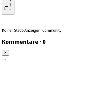
Kommentare
Kölner Stadt-Anzeiger · Community
Kommentare · 0
Mein KStA
Meine Artikel
Meine Region
Meine Newsletter
Mein KStA PLUS
Mein E-Paper