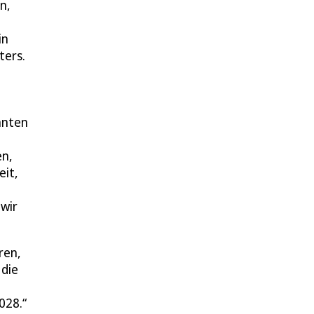
n,
in
ters.
nnten
en,
eit,
wir
ren,
 die
028.“